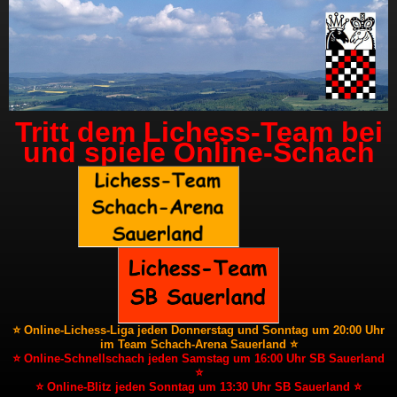
Tritt dem Lichess-Team bei
und spiele Online-Schach
⭐ Online-Lichess-Liga jeden Donnerstag und Sonntag um 20:00 Uhr
im Team Schach-Arena Sauerland ⭐
⭐ Online-Schnellschach jeden Samstag um 16:00 Uhr SB Sauerland
⭐
⭐ Online-Blitz jeden Sonntag um 13:30 Uhr SB Sauerland ⭐