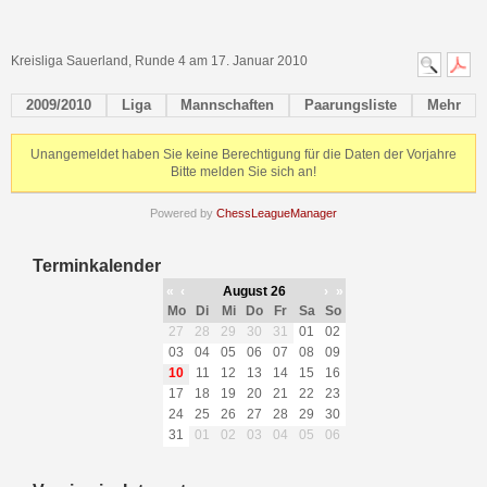
Kreisliga Sauerland, Runde 4 am 17. Januar 2010
2009/2010
Liga
Mannschaften
Paarungsliste
Mehr
Unangemeldet haben Sie keine Berechtigung für die Daten der Vorjahre
Bitte melden Sie sich an!
Powered by
ChessLeagueManager
Terminkalender
«
‹
August 26
›
»
Mo
Di
Mi
Do
Fr
Sa
So
27
28
29
30
31
01
02
03
04
05
06
07
08
09
10
11
12
13
14
15
16
17
18
19
20
21
22
23
24
25
26
27
28
29
30
31
01
02
03
04
05
06