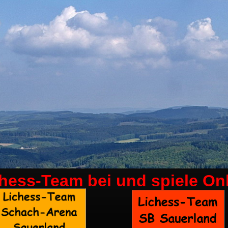
chess-Team bei
und spiele On