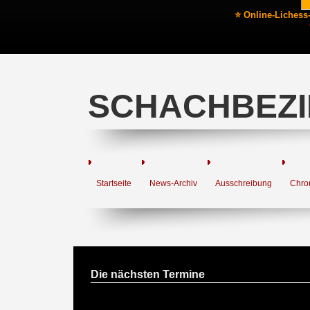
⭐ Online-Lichess
SCHACHBEZI
Startseite
News-Archiv
Ausschreibung
Chro
Die nächsten Termine