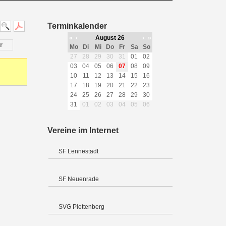
Terminkalender
«
‹
August 26
›
»
r
Mo
Di
Mi
Do
Fr
Sa
So
27
28
29
30
31
01
02
03
04
05
06
07
08
09
10
11
12
13
14
15
16
17
18
19
20
21
22
23
24
25
26
27
28
29
30
31
01
02
03
04
05
06
Vereine im Internet
SF Lennestadt
SF Neuenrade
SVG Plettenberg