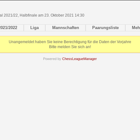
al 2021/22, Halbfinale am 23. Oktober 2021 14:30
2021/2022
Liga
Mannschaften
Paarungsliste
Meh
Unangemeldet haben Sie keine Berechtigung für die Daten der Vorjahre
Bitte melden Sie sich an!
Powered by
ChessLeagueManager