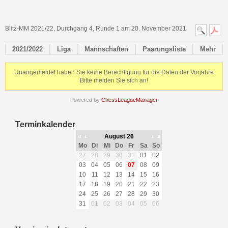
Blitz-MM 2021/22, Durchgang 4, Runde 1 am 20. November 2021
2021/2022
Liga
Mannschaften
Paarungsliste
Mehr
Unangemeldet haben Sie keine Berechtigung für die Daten der Vorjahre
Bitte melden Sie sich an!
Powered by
ChessLeagueManager
Terminkalender
«
‹
August 26
›
»
Mo
Di
Mi
Do
Fr
Sa
So
27
28
29
30
31
01
02
03
04
05
06
07
08
09
10
11
12
13
14
15
16
17
18
19
20
21
22
23
24
25
26
27
28
29
30
31
01
02
03
04
05
06