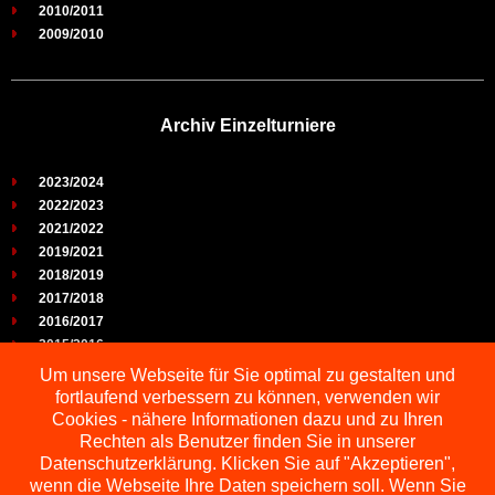
2010/2011
2009/2010
Archiv Einzelturniere
2023/2024
2022/2023
2021/2022
2019/2021
2018/2019
2017/2018
2016/2017
2015/2016
2014/2015
Um unsere Webseite für Sie optimal zu gestalten und
2013/2014
fortlaufend verbessern zu können, verwenden wir
2012/2013
Cookies - nähere Informationen dazu und zu Ihren
2011/2012
Rechten als Benutzer finden Sie in unserer
2010/2011
Datenschutzerklärung. Klicken Sie auf "Akzeptieren",
2009/2010
wenn die Webseite Ihre Daten speichern soll. Wenn Sie