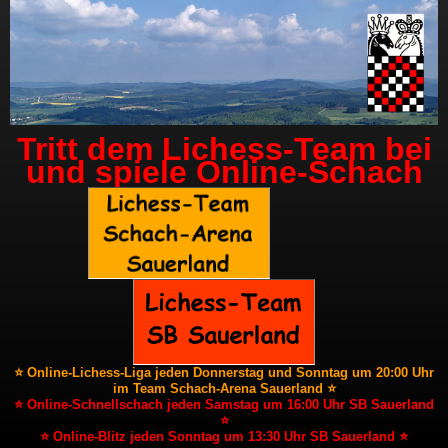
Tritt dem Lichess-Team bei
und spiele Online-Schach
⭐ Online-Lichess-Liga jeden Donnerstag und Sonntag um 20:00 Uhr
im Team Schach-Arena Sauerland ⭐
⭐ Online-Schnellschach jeden Samstag um 16:00 Uhr SB Sauerland
⭐
⭐ Online-Blitz jeden Sonntag um 13:30 Uhr SB Sauerland ⭐