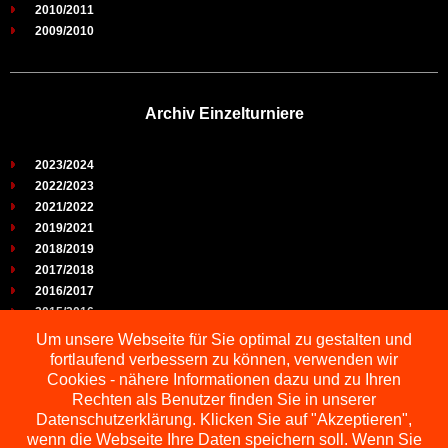
2010/2011
2009/2010
Archiv Einzelturniere
2023/2024
2022/2023
2021/2022
2019/2021
2018/2019
2017/2018
2016/2017
2015/2016
2014/2015
Um unsere Webseite für Sie optimal zu gestalten und
2013/2014
fortlaufend verbessern zu können, verwenden wir
2012/2013
Cookies - nähere Informationen dazu und zu Ihren
2011/2012
Rechten als Benutzer finden Sie in unserer
2010/2011
Datenschutzerklärung. Klicken Sie auf "Akzeptieren",
2009/2010
wenn die Webseite Ihre Daten speichern soll. Wenn Sie