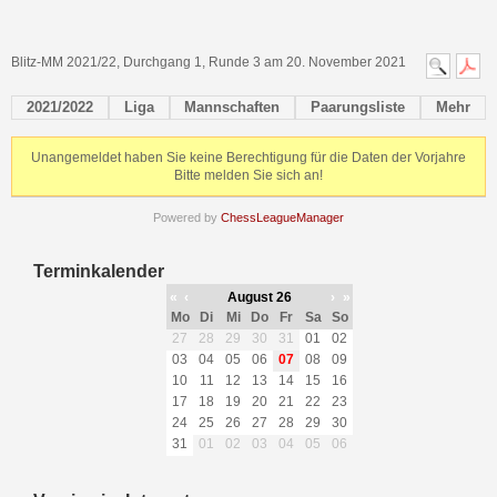
Blitz-MM 2021/22, Durchgang 1, Runde 3 am 20. November 2021
2021/2022
Liga
Mannschaften
Paarungsliste
Mehr
Unangemeldet haben Sie keine Berechtigung für die Daten der Vorjahre
Bitte melden Sie sich an!
Powered by
ChessLeagueManager
Terminkalender
«
‹
August 26
›
»
Mo
Di
Mi
Do
Fr
Sa
So
27
28
29
30
31
01
02
03
04
05
06
07
08
09
10
11
12
13
14
15
16
17
18
19
20
21
22
23
24
25
26
27
28
29
30
31
01
02
03
04
05
06