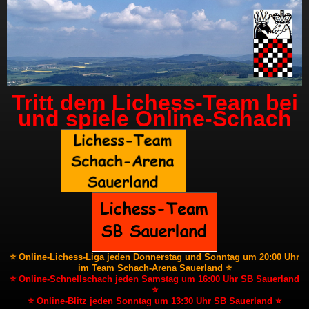
Tritt dem Lichess-Team bei
und spiele Online-Schach
⭐ Online-Lichess-Liga jeden Donnerstag und Sonntag um 20:00 Uhr
im Team Schach-Arena Sauerland ⭐
⭐ Online-Schnellschach jeden Samstag um 16:00 Uhr SB Sauerland
⭐
⭐ Online-Blitz jeden Sonntag um 13:30 Uhr SB Sauerland ⭐