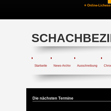
⭐ Online-Lichess
SCHACHBEZI
Startseite
News-Archiv
Ausschreibung
Chro
Die nächsten Termine