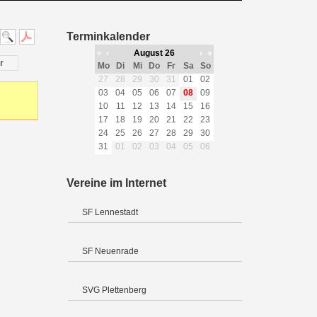
Terminkalender
«
‹
August 26
›
»
r
Mo
Di
Mi
Do
Fr
Sa
So
27
28
29
30
31
01
02
03
04
05
06
07
08
09
10
11
12
13
14
15
16
17
18
19
20
21
22
23
24
25
26
27
28
29
30
31
01
02
03
04
05
06
Vereine im Internet
SF Lennestadt
SF Neuenrade
SVG Plettenberg