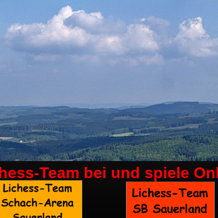
chess-Team bei
und spiele On