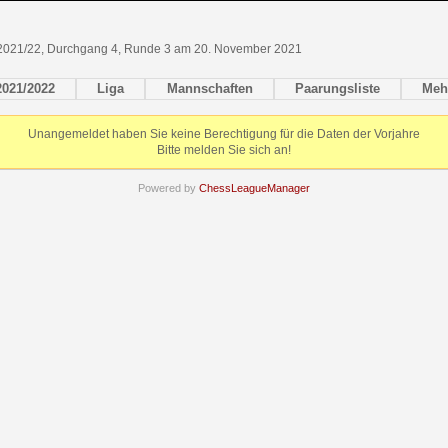
 2021/22, Durchgang 4, Runde 3 am 20. November 2021
2021/2022
Liga
Mannschaften
Paarungsliste
Meh
Unangemeldet haben Sie keine Berechtigung für die Daten der Vorjahre
Bitte melden Sie sich an!
Powered by
ChessLeagueManager