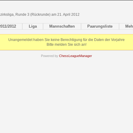
irksliga, Runde 3 (Rückrunde) am 21. April 2012
2011/2012
Liga
Mannschaften
Paarungsliste
Meh
Unangemeldet haben Sie keine Berechtigung für die Daten der Vorjahre
Bitte melden Sie sich an!
Powered by
ChessLeagueManager