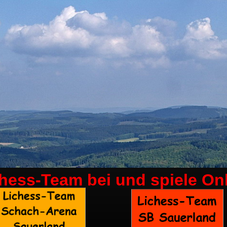
chess-Team bei
und spiele On