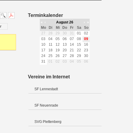
Terminkalender
«
‹
August 26
›
»
r
Mo
Di
Mi
Do
Fr
Sa
So
27
28
29
30
31
01
02
03
04
05
06
07
08
09
10
11
12
13
14
15
16
17
18
19
20
21
22
23
24
25
26
27
28
29
30
31
01
02
03
04
05
06
Vereine im Internet
SF Lennestadt
SF Neuenrade
SVG Plettenberg