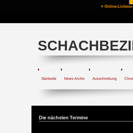
⭐ Online-Lichess
SCHACHBEZI
Startseite
News-Archiv
Ausschreibung
Chro
Die nächsten Termine