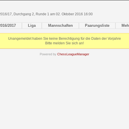
2016/17, Durchgang 2, Runde 1 am 02. Oktober 2016 16:00
2016/2017
Liga
Mannschaften
Paarungsliste
Meh
Unangemeldet haben Sie keine Berechtigung für die Daten der Vorjahre
Bitte melden Sie sich an!
Powered by
ChessLeagueManager