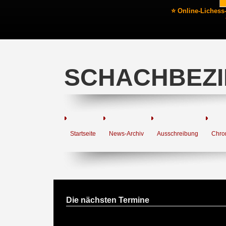
⭐ Online-Lichess
SCHACHBEZI
Startseite
News-Archiv
Ausschreibung
Chro
Die nächsten Termine