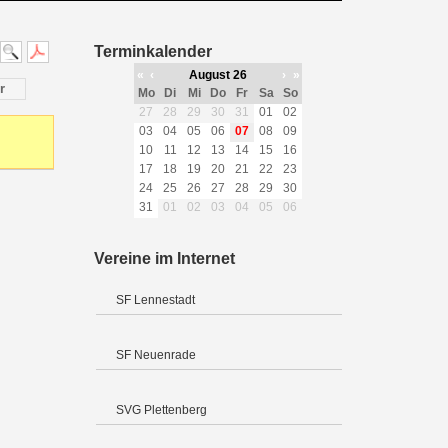
Terminkalender
«
‹
August 26
›
»
r
Mo
Di
Mi
Do
Fr
Sa
So
27
28
29
30
31
01
02
03
04
05
06
07
08
09
10
11
12
13
14
15
16
17
18
19
20
21
22
23
24
25
26
27
28
29
30
31
01
02
03
04
05
06
Vereine im Internet
SF Lennestadt
SF Neuenrade
SVG Plettenberg