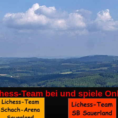
chess-Team bei
und spiele On