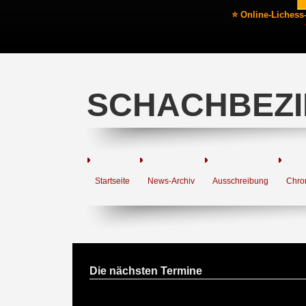
⭐ Online-Lichess
SCHACHBEZI
Startseite
News-Archiv
Ausschreibung
Chro
Die nächsten Termine