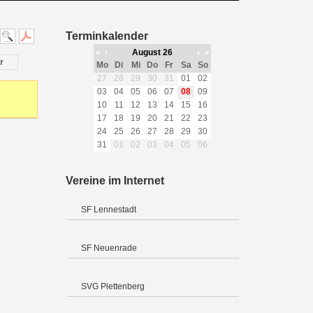
Terminkalender
«
‹
August 26
›
»
r
Mo
Di
Mi
Do
Fr
Sa
So
27
28
29
30
31
01
02
03
04
05
06
07
08
09
10
11
12
13
14
15
16
17
18
19
20
21
22
23
24
25
26
27
28
29
30
31
01
02
03
04
05
06
Vereine im Internet
SF Lennestadt
SF Neuenrade
SVG Plettenberg