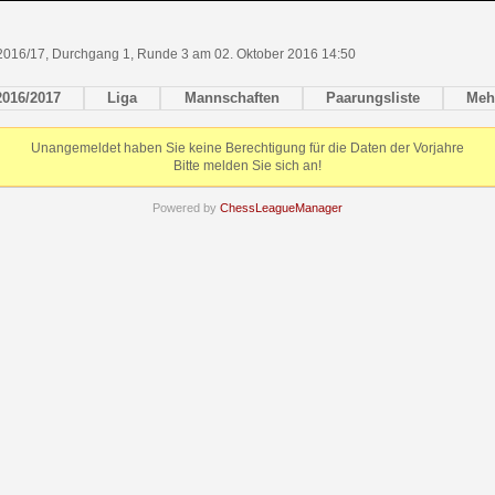
2016/17, Durchgang 1, Runde 3 am 02. Oktober 2016 14:50
2016/2017
Liga
Mannschaften
Paarungsliste
Meh
Unangemeldet haben Sie keine Berechtigung für die Daten der Vorjahre
Bitte melden Sie sich an!
Powered by
ChessLeagueManager