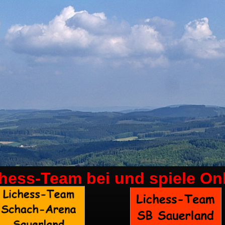
chess-Team bei
und spiele On