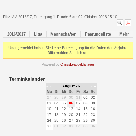
Blitz-MM 2016/17, Durchgang 1, Runde 5 am 02. Oktober 2016 15:10
2016/2017
Liga
Mannschaften
Paarungsliste
Mehr
Unangemeldet haben Sie keine Berechtigung für die Daten der Vorjahre
Bitte melden Sie sich an!
Powered by
ChessLeagueManager
Terminkalender
«
‹
August 26
›
»
Mo
Di
Mi
Do
Fr
Sa
So
27
28
29
30
31
01
02
03
04
05
06
07
08
09
10
11
12
13
14
15
16
17
18
19
20
21
22
23
24
25
26
27
28
29
30
31
01
02
03
04
05
06