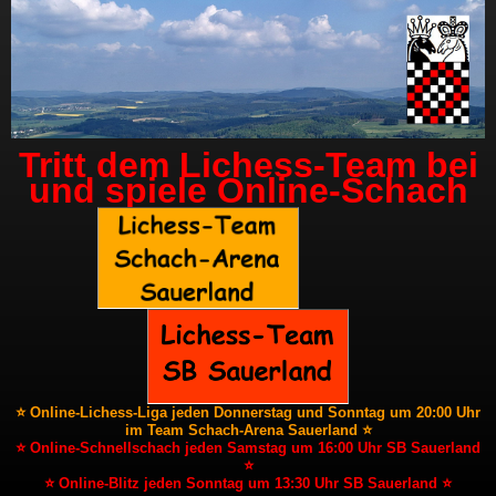
Tritt dem Lichess-Team bei
und spiele Online-Schach
⭐ Online-Lichess-Liga jeden Donnerstag und Sonntag um 20:00 Uhr
im Team Schach-Arena Sauerland ⭐
⭐ Online-Schnellschach jeden Samstag um 16:00 Uhr SB Sauerland
⭐
⭐ Online-Blitz jeden Sonntag um 13:30 Uhr SB Sauerland ⭐