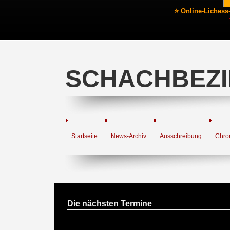
⭐ Online-Lichess
SCHACHBEZI
Startseite
News-Archiv
Ausschreibung
Chro
Die nächsten Termine