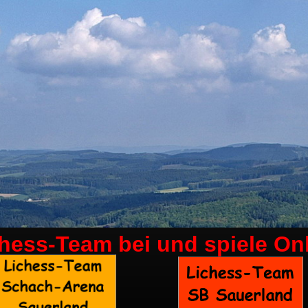
chess-Team bei
und spiele On