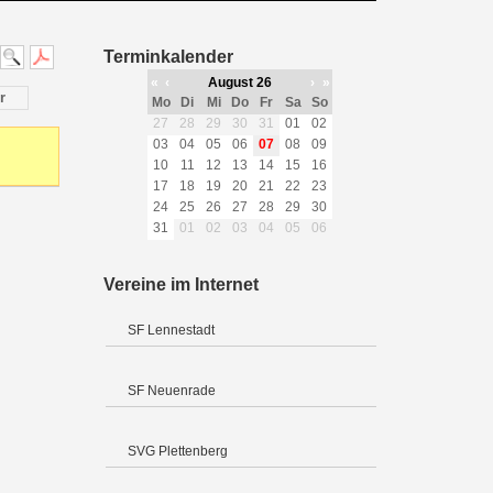
Terminkalender
«
‹
August 26
›
»
r
Mo
Di
Mi
Do
Fr
Sa
So
27
28
29
30
31
01
02
03
04
05
06
07
08
09
10
11
12
13
14
15
16
17
18
19
20
21
22
23
24
25
26
27
28
29
30
31
01
02
03
04
05
06
Vereine im Internet
SF Lennestadt
SF Neuenrade
SVG Plettenberg