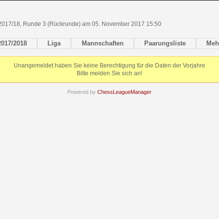
2017/18, Runde 3 (Rückrunde) am 05. November 2017 15:50
2017/2018
Liga
Mannschaften
Paarungsliste
Meh
Unangemeldet haben Sie keine Berechtigung für die Daten der Vorjahre
Bitte melden Sie sich an!
Powered by
ChessLeagueManager