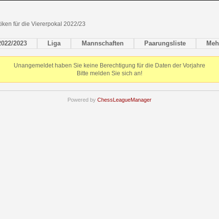
tiken für die Viererpokal 2022/23
2022/2023
Liga
Mannschaften
Paarungsliste
Meh
Unangemeldet haben Sie keine Berechtigung für die Daten der Vorjahre
Bitte melden Sie sich an!
Powered by
ChessLeagueManager