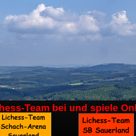
chess-Team bei
und spiele On