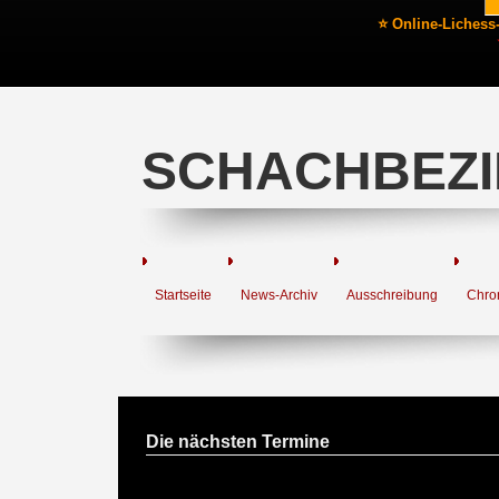
⭐ Online-Lichess
SCHACHBEZI
Startseite
News-Archiv
Ausschreibung
Chro
Die nächsten Termine