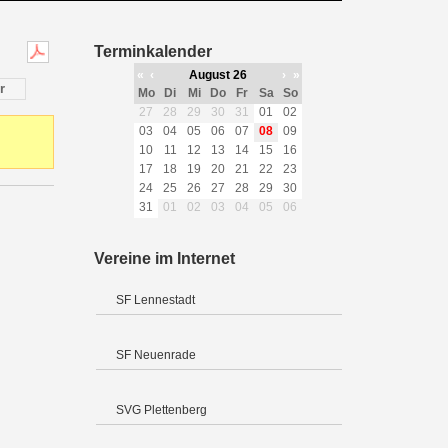
Terminkalender
«
‹
August 26
›
»
r
Mo
Di
Mi
Do
Fr
Sa
So
27
28
29
30
31
01
02
03
04
05
06
07
08
09
10
11
12
13
14
15
16
17
18
19
20
21
22
23
24
25
26
27
28
29
30
31
01
02
03
04
05
06
Vereine im Internet
SF Lennestadt
SF Neuenrade
SVG Plettenberg