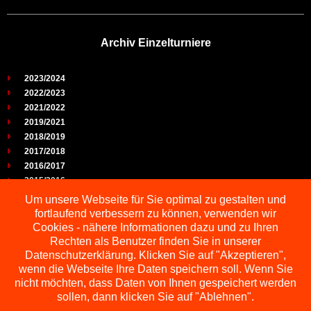
Archiv Einzelturniere
2023/2024
2022/2023
2021/2022
2019/2021
2018/2019
2017/2018
2016/2017
2015/2016
2014/2015
Um unsere Webseite für Sie optimal zu gestalten und
2013/2014
fortlaufend verbessern zu können, verwenden wir
2012/2013
Cookies - nähere Informationen dazu und zu Ihren
2011/2012
Rechten als Benutzer finden Sie in unserer
2010/2011
Datenschutzerklärung. Klicken Sie auf "Akzeptieren",
wenn die Webseite Ihre Daten speichern soll. Wenn Sie
2009/2010
nicht möchten, dass Daten von Ihnen gespeichert werden
sollen, dann klicken Sie auf "Ablehnen".