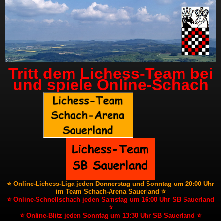
Tritt dem Lichess-Team bei
und spiele Online-Schach
⭐ Online-Lichess-Liga jeden Donnerstag und Sonntag um 20:00 Uhr
im Team Schach-Arena Sauerland ⭐
⭐ Online-Schnellschach jeden Samstag um 16:00 Uhr SB Sauerland
⭐
⭐ Online-Blitz jeden Sonntag um 13:30 Uhr SB Sauerland ⭐