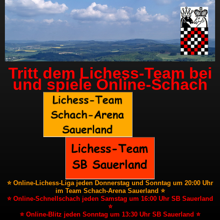
Tritt dem Lichess-Team bei
und spiele Online-Schach
⭐ Online-Lichess-Liga jeden Donnerstag und Sonntag um 20:00 Uhr
im Team Schach-Arena Sauerland ⭐
⭐ Online-Schnellschach jeden Samstag um 16:00 Uhr SB Sauerland
⭐
⭐ Online-Blitz jeden Sonntag um 13:30 Uhr SB Sauerland ⭐