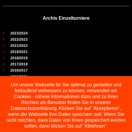
Archiv Einzelturniere
2023/2024
2022/2023
2021/2022
2019/2021
2018/2019
2017/2018
2016/2017
2015/2016
2014/2015
Um unsere Webseite für Sie optimal zu gestalten und
2013/2014
fortlaufend verbessern zu können, verwenden wir
2012/2013
Cookies - nähere Informationen dazu und zu Ihren
2011/2012
Rechten als Benutzer finden Sie in unserer
2010/2011
Datenschutzerklärung. Klicken Sie auf "Akzeptieren",
wenn die Webseite Ihre Daten speichern soll. Wenn Sie
2009/2010
nicht möchten, dass Daten von Ihnen gespeichert werden
sollen, dann klicken Sie auf "Ablehnen".