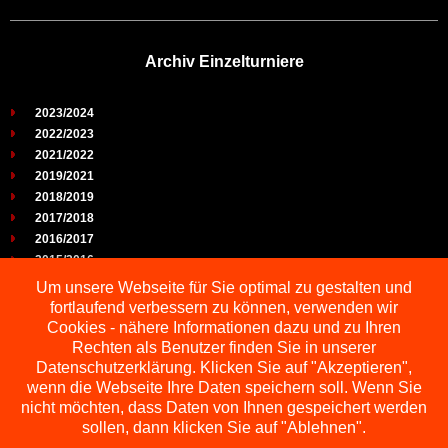
Archiv Einzelturniere
2023/2024
2022/2023
2021/2022
2019/2021
2018/2019
2017/2018
2016/2017
2015/2016
2014/2015
Um unsere Webseite für Sie optimal zu gestalten und
2013/2014
fortlaufend verbessern zu können, verwenden wir
2012/2013
Cookies - nähere Informationen dazu und zu Ihren
2011/2012
Rechten als Benutzer finden Sie in unserer
2010/2011
Datenschutzerklärung. Klicken Sie auf "Akzeptieren",
wenn die Webseite Ihre Daten speichern soll. Wenn Sie
2009/2010
nicht möchten, dass Daten von Ihnen gespeichert werden
sollen, dann klicken Sie auf "Ablehnen".