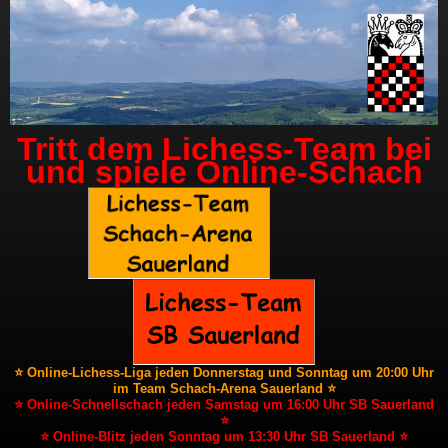
Tritt dem Lichess-Team bei
und spiele Online-Schach
⭐ Online-Lichess-Liga jeden Donnerstag und Sonntag um 20:00 Uhr
im Team Schach-Arena Sauerland ⭐
⭐ Online-Schnellschach jeden Samstag um 16:00 Uhr SB Sauerland
⭐
⭐ Online-Blitz jeden Sonntag um 13:30 Uhr SB Sauerland ⭐