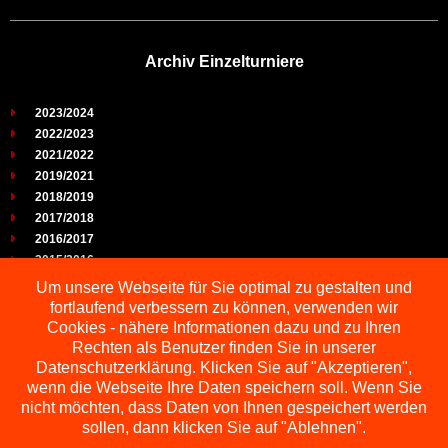
Archiv Einzelturniere
2023/2024
2022/2023
2021/2022
2019/2021
2018/2019
2017/2018
2016/2017
2015/2016
2014/2015
Um unsere Webseite für Sie optimal zu gestalten und
2013/2014
fortlaufend verbessern zu können, verwenden wir
2012/2013
Cookies - nähere Informationen dazu und zu Ihren
2011/2012
Rechten als Benutzer finden Sie in unserer
2010/2011
Datenschutzerklärung. Klicken Sie auf "Akzeptieren",
wenn die Webseite Ihre Daten speichern soll. Wenn Sie
2009/2010
nicht möchten, dass Daten von Ihnen gespeichert werden
sollen, dann klicken Sie auf "Ablehnen".