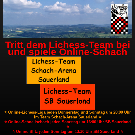
Tritt dem Lichess-Team bei
und spiele Online-Schach
⭐ Online-Lichess-Liga jeden Donnerstag und Sonntag um 20:00 Uhr
im Team Schach-Arena Sauerland ⭐
⭐ Online-Schnellschach jeden Samstag um 16:00 Uhr SB Sauerland
⭐
⭐ Online-Blitz jeden Sonntag um 13:30 Uhr SB Sauerland ⭐