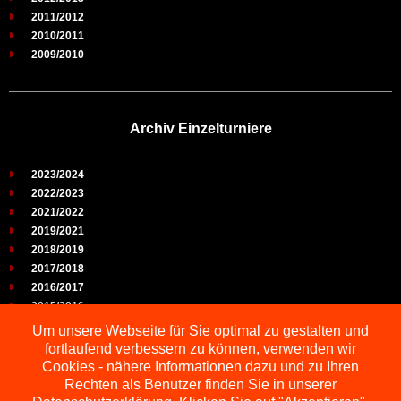
2011/2012
2010/2011
2009/2010
Archiv Einzelturniere
2023/2024
2022/2023
2021/2022
2019/2021
2018/2019
2017/2018
2016/2017
2015/2016
2014/2015
Um unsere Webseite für Sie optimal zu gestalten und
2013/2014
fortlaufend verbessern zu können, verwenden wir
2012/2013
Cookies - nähere Informationen dazu und zu Ihren
2011/2012
Rechten als Benutzer finden Sie in unserer
2010/2011