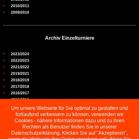
2010/2011
2009/2010
Archiv Einzelturniere
2023/2024
2022/2023
2021/2022
2019/2021
2018/2019
2017/2018
2016/2017
2015/2016
2014/2015
Um unsere Webseite für Sie optimal zu gestalten und
2013/2014
fortlaufend verbessern zu können, verwenden wir
2012/2013
Cookies - nähere Informationen dazu und zu Ihren
2011/2012
Rechten als Benutzer finden Sie in unserer
2010/2011
Datenschutzerklärung. Klicken Sie auf "Akzeptieren",
2009/2010