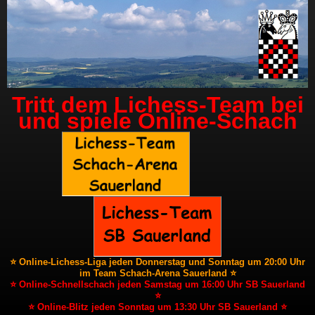
Tritt dem Lichess-Team bei
und spiele Online-Schach
⭐ Online-Lichess-Liga jeden Donnerstag und Sonntag um 20:00 Uhr
im Team Schach-Arena Sauerland ⭐
⭐ Online-Schnellschach jeden Samstag um 16:00 Uhr SB Sauerland
⭐
⭐ Online-Blitz jeden Sonntag um 13:30 Uhr SB Sauerland ⭐