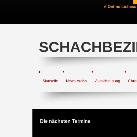
⭐ Online-Lichess
SCHACHBEZI
Startseite
News-Archiv
Ausschreibung
Chro
Die nächsten Termine