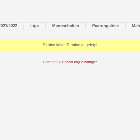
2021/2022
Liga
Mannschaften
Paarungsliste
Meh
Es sind keine Termine angelegt!
Powered by
ChessLeagueManager