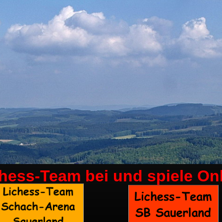
chess-Team bei
und spiele On