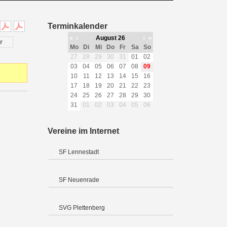
Terminkalender
«
‹
August 26
›
»
r
Mo
Di
Mi
Do
Fr
Sa
So
27
28
29
30
31
01
02
03
04
05
06
07
08
09
10
11
12
13
14
15
16
17
18
19
20
21
22
23
24
25
26
27
28
29
30
31
01
02
03
04
05
06
Vereine im Internet
SF Lennestadt
SF Neuenrade
SVG Plettenberg