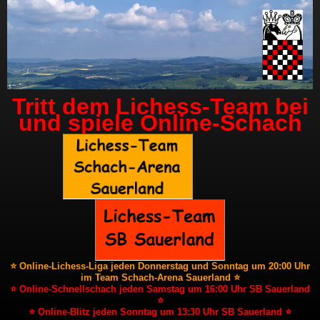
Tritt dem Lichess-Team bei
und spiele Online-Schach
⭐ Online-Lichess-Liga jeden Donnerstag und Sonntag um 20:00 Uhr
im Team Schach-Arena Sauerland ⭐
⭐ Online-Schnellschach jeden Samstag um 16:00 Uhr SB Sauerland
⭐
⭐ Online-Blitz jeden Sonntag um 13:30 Uhr SB Sauerland ⭐