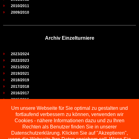
2010/2011
2009/2010
Archiv Einzelturniere
2023/2024
2022/2023
2021/2022
2019/2021
2018/2019
2017/2018
2016/2017
2015/2016
2014/2015
Um unsere Webseite für Sie optimal zu gestalten und
2013/2014
fortlaufend verbessern zu können, verwenden wir
2012/2013
Cookies - nähere Informationen dazu und zu Ihren
2011/2012
Rechten als Benutzer finden Sie in unserer
2010/2011
Datenschutzerklärung. Klicken Sie auf "Akzeptieren",
2009/2010