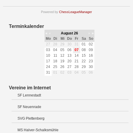
Powered by
ChessLeagueManager
Terminkalender
«
‹
August 26
›
»
Mo
Di
Mi
Do
Fr
Sa
So
27
28
29
30
31
01
02
03
04
05
06
07
08
09
10
11
12
13
14
15
16
17
18
19
20
21
22
23
24
25
26
27
28
29
30
31
01
02
03
04
05
06
Vereine im Internet
SF Lennestadt
SF Neuenrade
SVG Plettenberg
MS Halver-Schalksmühle