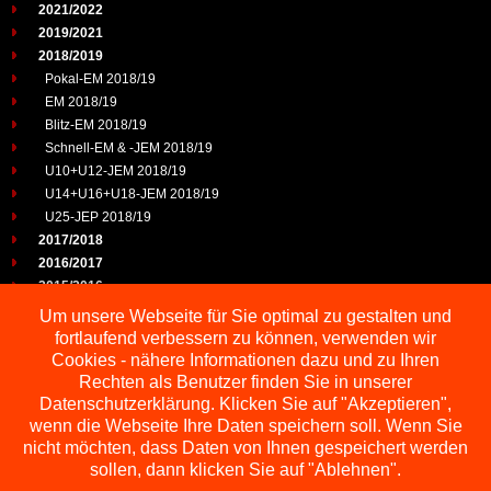
2021/2022
2019/2021
2018/2019
Pokal-EM 2018/19
EM 2018/19
Blitz-EM 2018/19
Schnell-EM & -JEM 2018/19
U10+U12-JEM 2018/19
U14+U16+U18-JEM 2018/19
U25-JEP 2018/19
2017/2018
2016/2017
2015/2016
2014/2015
Um unsere Webseite für Sie optimal zu gestalten und
2013/2014
fortlaufend verbessern zu können, verwenden wir
2012/2013
Cookies - nähere Informationen dazu und zu Ihren
2011/2012
Rechten als Benutzer finden Sie in unserer
2010/2011
Datenschutzerklärung. Klicken Sie auf "Akzeptieren",
wenn die Webseite Ihre Daten speichern soll. Wenn Sie
2009/2010
nicht möchten, dass Daten von Ihnen gespeichert werden
sollen, dann klicken Sie auf "Ablehnen".