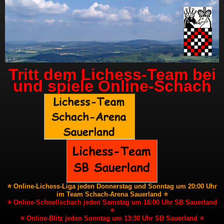
Tritt dem Lichess-Team bei
und spiele Online-Schach
⭐ Online-Lichess-Liga jeden Donnerstag und Sonntag um 20:00 Uhr
im Team Schach-Arena Sauerland ⭐
⭐ Online-Schnellschach jeden Samstag um 16:00 Uhr SB Sauerland
⭐
⭐ Online-Blitz jeden Sonntag um 13:30 Uhr SB Sauerland ⭐