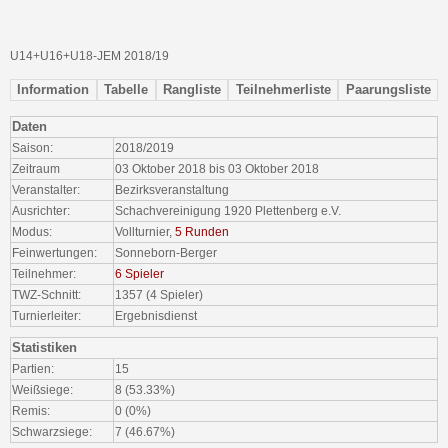
U14+U16+U18-JEM 2018/19
Information
Tabelle
Rangliste
Teilnehmerliste
Paarungsliste
Daten
Saison:
2018/2019
Zeitraum
03 Oktober 2018 bis 03 Oktober 2018
Veranstalter:
Bezirksveranstaltung
Ausrichter:
Schachvereinigung 1920 Plettenberg e.V.
Modus:
Vollturnier,
5 Runden
Feinwertungen:
Sonneborn-Berger
Teilnehmer:
6 Spieler
TWZ-Schnitt:
1357 (4 Spieler)
Turnierleiter:
Ergebnisdienst
Statistiken
Partien:
15
Weißsiege:
8 (53.33%)
Remis:
0 (0%)
Schwarzsiege:
7 (46.67%)