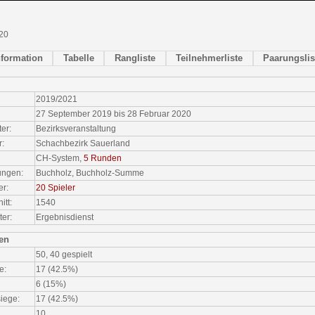
20
nformation
Tabelle
Rangliste
Teilnehmerliste
Paarungslis
2019/2021
27 September 2019 bis 28 Februar 2020
ter:
Bezirksveranstaltung
r:
Schachbezirk Sauerland
CH-System,
5 Runden
ungen:
Buchholz, Buchholz-Summe
er:
20 Spieler
tt:
1540
ter:
Ergebnisdienst
ken
50, 40 gespielt
e:
17 (42.5%)
6 (15%)
iege:
17 (42.5%)
:
10