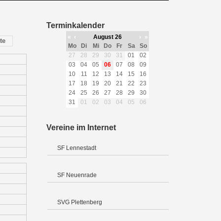
Terminkalender
«
‹
August 26
›
»
te
Mo
Di
Mi
Do
Fr
Sa
So
27
28
29
30
31
01
02
03
04
05
06
07
08
09
10
11
12
13
14
15
16
17
18
19
20
21
22
23
24
25
26
27
28
29
30
31
01
02
03
04
05
06
Vereine im Internet
SF Lennestadt
SF Neuenrade
SVG Plettenberg