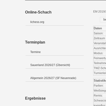
EM 2019/
Online-Schach
I
lichess.org
Daten
Saison:
Zeitraum
Terminplan
Veranstal
Ausrichte
Termine
Modus:
Feinwert
Teilnehm
Sauerland 2026/27 (Übersicht)
TWZ-Schni
Turnierlei
Allgemein 2026/27 (SF Neuenrade)
Statisti
Partien:
Weißsieg
Remis:
Ergebnisse
Schwarzs
kampflos