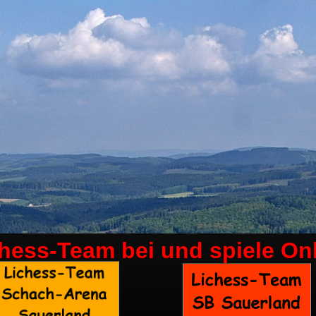
chess-Team bei
und spiele On