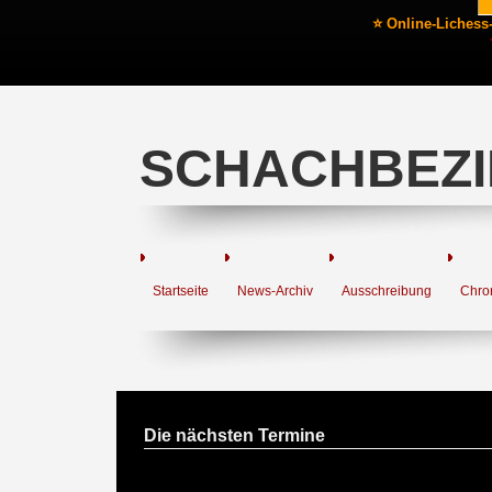
⭐ Online-Lichess
SCHACHBEZI
Startseite
News-Archiv
Ausschreibung
Chro
Die nächsten Termine