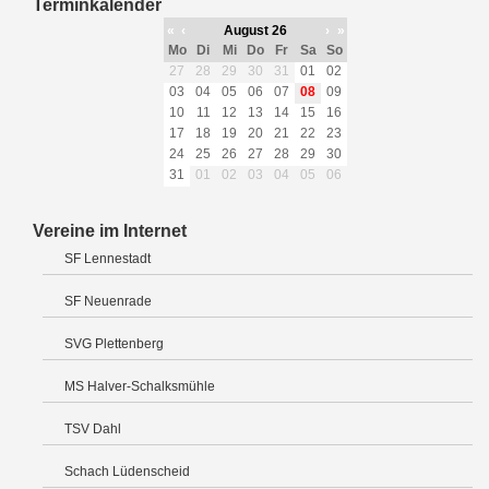
Terminkalender
«
‹
August 26
›
»
Mo
Di
Mi
Do
Fr
Sa
So
27
28
29
30
31
01
02
03
04
05
06
07
08
09
10
11
12
13
14
15
16
17
18
19
20
21
22
23
24
25
26
27
28
29
30
31
01
02
03
04
05
06
Vereine im Internet
SF Lennestadt
SF Neuenrade
SVG Plettenberg
MS Halver-Schalksmühle
TSV Dahl
Schach Lüdenscheid