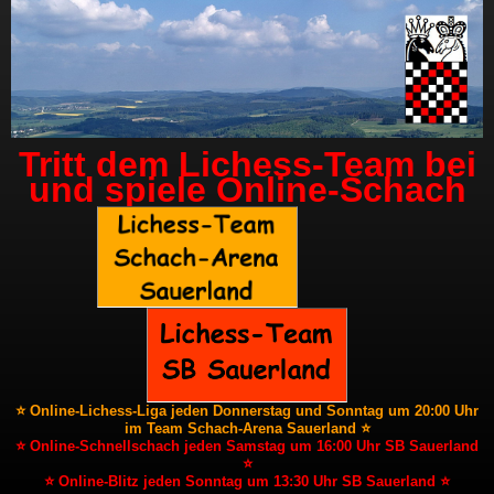
Tritt dem Lichess-Team bei
und spiele Online-Schach
⭐ Online-Lichess-Liga jeden Donnerstag und Sonntag um 20:00 Uhr
im Team Schach-Arena Sauerland ⭐
⭐ Online-Schnellschach jeden Samstag um 16:00 Uhr SB Sauerland
⭐
⭐ Online-Blitz jeden Sonntag um 13:30 Uhr SB Sauerland ⭐