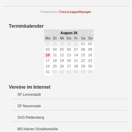
Powered by
ChessLeagueManager
Terminkalender
«
‹
August 26
›
»
Mo
Di
Mi
Do
Fr
Sa
So
27
28
29
30
31
01
02
03
04
05
06
07
08
09
10
11
12
13
14
15
16
17
18
19
20
21
22
23
24
25
26
27
28
29
30
31
01
02
03
04
05
06
Vereine im Internet
SF Lennestadt
SF Neuenrade
SVG Plettenberg
MS Halver-Schalksmühle