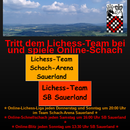
Tritt dem Lichess-Team bei
und spiele Online-Schach
⭐ Online-Lichess-Liga jeden Donnerstag und Sonntag um 20:00 Uhr
im Team Schach-Arena Sauerland ⭐
⭐ Online-Schnellschach jeden Samstag um 16:00 Uhr SB Sauerland
⭐
⭐ Online-Blitz jeden Sonntag um 13:30 Uhr SB Sauerland ⭐