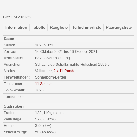
Blitz-EM 2021/22
Information
Tabelle
Rangliste
Teilnehmerliste
Paarungsliste
Daten
Saison:
2021/2022
Zeitraum
16 Oktober 2021 bis 16 Oktober 2021
Veranstalter:
Bezirksveranstaltung
Ausrichter:
Schachclub Schalksmühle-Hülscheid 1959 e
Modus:
Vollturnier,
2 x 11 Runden
Feinwertungen:
Sonneborn-Berger
Teilnehmer:
11 Spieler
TWZ-Schnitt:
1626
Turnierleiter:
Statistiken
Partien:
132, 110 gespielt
Weißsiege:
57 (51.82%)
Remis:
3 (2.73%)
Schwarzsiege:
50 (45.45%)