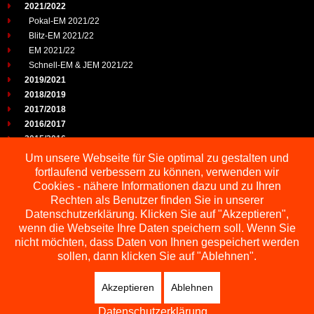
2021/2022
Pokal-EM 2021/22
Blitz-EM 2021/22
EM 2021/22
Schnell-EM & JEM 2021/22
2019/2021
2018/2019
2017/2018
2016/2017
2015/2016
2014/2015
Um unsere Webseite für Sie optimal zu gestalten und
2013/2014
fortlaufend verbessern zu können, verwenden wir
2012/2013
Cookies - nähere Informationen dazu und zu Ihren
2011/2012
Rechten als Benutzer finden Sie in unserer
2010/2011
Datenschutzerklärung. Klicken Sie auf "Akzeptieren",
wenn die Webseite Ihre Daten speichern soll. Wenn Sie
2009/2010
nicht möchten, dass Daten von Ihnen gespeichert werden
sollen, dann klicken Sie auf "Ablehnen".
Akzeptieren
Ablehnen
Copyright © 2026 Schachbezirk Sauerland
DESIGNED BY: AS DESIGNING
Datenschutzerklärung