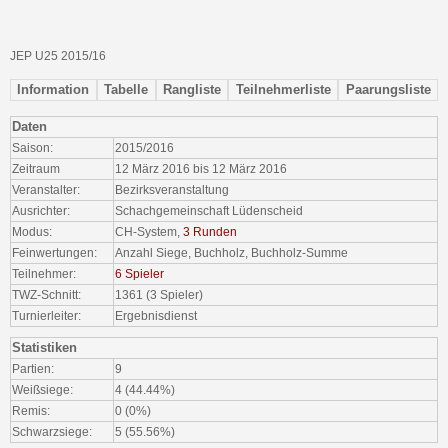
JEP U25 2015/16
Information
Tabelle
Rangliste
Teilnehmerliste
Paarungsliste
Daten
Saison:
2015/2016
Zeitraum
12 März 2016 bis 12 März 2016
Veranstalter:
Bezirksveranstaltung
Ausrichter:
Schachgemeinschaft Lüdenscheid
Modus:
CH-System,
3 Runden
Feinwertungen:
Anzahl Siege, Buchholz, Buchholz-Summe
Teilnehmer:
6 Spieler
TWZ-Schnitt:
1361 (3 Spieler)
Turnierleiter:
Ergebnisdienst
Statistiken
Partien:
9
Weißsiege:
4 (44.44%)
Remis:
0 (0%)
Schwarzsiege:
5 (55.56%)