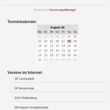
Powered by
ChessLeagueManager
Terminkalender
«
‹
August 26
›
»
Mo
Di
Mi
Do
Fr
Sa
So
27
28
29
30
31
01
02
03
04
05
06
07
08
09
10
11
12
13
14
15
16
17
18
19
20
21
22
23
24
25
26
27
28
29
30
31
01
02
03
04
05
06
Vereine im Internet
SF Lennestadt
SF Neuenrade
SVG Plettenberg
MS Halver-Schalksmühle