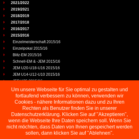
2021/2022
2019/2021
2018/2019
2017/2018
2016/2017
2015/2016
Einzelmeisterschaft 2015/16
Einzelpokal 2015/16
Blitz-EM 2015/16
Schnell-EM & -JEM 2015/16
JEM U20-U18-U16 2015/16
JEM U14-U12-U10 2015/16
JEP U25 2015/16
2014/2015
Um unsere Webseite für Sie optimal zu gestalten und
2013/2014
fortlaufend verbessern zu können, verwenden wir
2012/2013
Cookies - nähere Informationen dazu und zu Ihren
2011/2012
Rechten als Benutzer finden Sie in unserer
2010/2011
Datenschutzerklärung. Klicken Sie auf "Akzeptieren",
wenn die Webseite Ihre Daten speichern soll. Wenn Sie
2009/2010
nicht möchten, dass Daten von Ihnen gespeichert werden
sollen, dann klicken Sie auf "Ablehnen".