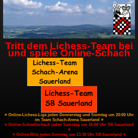
Tritt dem Lichess-Team bei
und spiele Online-Schach
⭐ Online-Lichess-Liga jeden Donnerstag und Sonntag um 20:00 Uhr
im Team Schach-Arena Sauerland ⭐
⭐ Online-Schnellschach jeden Samstag um 16:00 Uhr SB Sauerland
⭐
⭐ Online-Blitz jeden Sonntag um 13:30 Uhr SB Sauerland ⭐