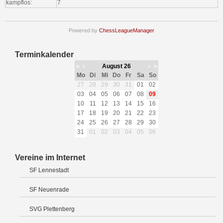
kampflos:
7
Powered by
ChessLeagueManager
Terminkalender
«
‹
August 26
›
»
Mo
Di
Mi
Do
Fr
Sa
So
27
28
29
30
31
01
02
03
04
05
06
07
08
09
10
11
12
13
14
15
16
17
18
19
20
21
22
23
24
25
26
27
28
29
30
31
01
02
03
04
05
06
Vereine im Internet
SF Lennestadt
SF Neuenrade
SVG Plettenberg