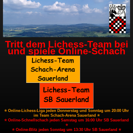
Tritt dem Lichess-Team bei
und spiele Online-Schach
⭐ Online-Lichess-Liga jeden Donnerstag und Sonntag um 20:00 Uhr
im Team Schach-Arena Sauerland ⭐
⭐ Online-Schnellschach jeden Samstag um 16:00 Uhr SB Sauerland
⭐
⭐ Online-Blitz jeden Sonntag um 13:30 Uhr SB Sauerland ⭐