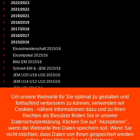
2022/2023
2021/2022
2019/2021
2018/2019
2017/2018
2016/2017
2015/2016
Einzelmeisterschaft 2015/16
Einzelpokal 2015/16
Blitz-EM 2015/16
Schnell-EM & -JEM 2015/16
JEM U20-U18-U16 2015/16
JEM U14-U12-U10 2015/16
JEP U25 2015/16
2014/2015
Um unsere Webseite für Sie optimal zu gestalten und
2013/2014
fortlaufend verbessern zu können, verwenden wir
2012/2013
Cookies - nähere Informationen dazu und zu Ihren
2011/2012
Rechten als Benutzer finden Sie in unserer
2010/2011
Datenschutzerklärung. Klicken Sie auf "Akzeptieren",
wenn die Webseite Ihre Daten speichern soll. Wenn Sie
2009/2010
nicht möchten, dass Daten von Ihnen gespeichert werden