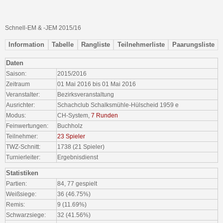
Schnell-EM & -JEM 2015/16
Information
Tabelle
Rangliste
Teilnehmerliste
Paarungsliste
Daten
Saison:
2015/2016
Zeitraum
01 Mai 2016 bis 01 Mai 2016
Veranstalter:
Bezirksveranstaltung
Ausrichter:
Schachclub Schalksmühle-Hülscheid 1959 e
Modus:
CH-System,
7 Runden
Feinwertungen:
Buchholz
Teilnehmer:
23 Spieler
TWZ-Schnitt:
1738 (21 Spieler)
Turnierleiter:
Ergebnisdienst
Statistiken
Partien:
84, 77 gespielt
Weißsiege:
36 (46.75%)
Remis:
9 (11.69%)
Schwarzsiege:
32 (41.56%)