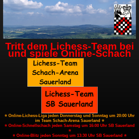
Tritt dem Lichess-Team bei
und spiele Online-Schach
⭐ Online-Lichess-Liga jeden Donnerstag und Sonntag um 20:00 Uhr
im Team Schach-Arena Sauerland ⭐
⭐ Online-Schnellschach jeden Samstag um 16:00 Uhr SB Sauerland
⭐
⭐ Online-Blitz jeden Sonntag um 13:30 Uhr SB Sauerland ⭐