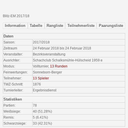
Blitz-EM 2017/18
Information
Tabelle
Rangliste
Teilnehmerliste
Paarungsliste
Daten
Saison:
2017/2018
Zeitraum
24 Februar 2018 bis 24 Februar 2018
Veranstalter:
Bezirksveranstaltung
Ausrichter:
Schachclub Schalksmühle-Hülscheid 1959 e
Modus:
Vollturnier,
13 Runden
Feinwertungen:
Sonneborn-Berger
Teilnehmer:
13 Spieler
TWZ-Schnitt:
1876
Turnierleiter:
Ergebnisdienst
Statistiken
Partien:
78
Weißsiege:
40 (51.28%)
Remis:
5 (6.41%)
Schwarzsiege:
33 (42.31%)