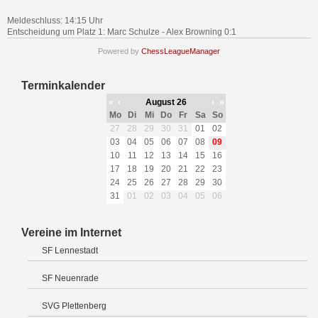
Meldeschluss: 14:15 Uhr
Entscheidung um Platz 1: Marc Schulze - Alex Browning 0:1
Powered by
ChessLeagueManager
Terminkalender
«
‹
August 26
›
»
Mo
Di
Mi
Do
Fr
Sa
So
27
28
29
30
31
01
02
03
04
05
06
07
08
09
10
11
12
13
14
15
16
17
18
19
20
21
22
23
24
25
26
27
28
29
30
31
01
02
03
04
05
06
Vereine im Internet
SF Lennestadt
SF Neuenrade
SVG Plettenberg