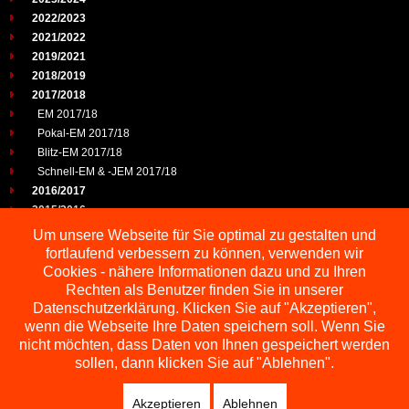
2022/2023
2021/2022
2019/2021
2018/2019
2017/2018
EM 2017/18
Pokal-EM 2017/18
Blitz-EM 2017/18
Schnell-EM & -JEM 2017/18
2016/2017
2015/2016
2014/2015
Um unsere Webseite für Sie optimal zu gestalten und
2013/2014
fortlaufend verbessern zu können, verwenden wir
2012/2013
Cookies - nähere Informationen dazu und zu Ihren
2011/2012
Rechten als Benutzer finden Sie in unserer
2010/2011
Datenschutzerklärung. Klicken Sie auf "Akzeptieren",
wenn die Webseite Ihre Daten speichern soll. Wenn Sie
2009/2010
nicht möchten, dass Daten von Ihnen gespeichert werden
sollen, dann klicken Sie auf "Ablehnen".
Akzeptieren
Ablehnen