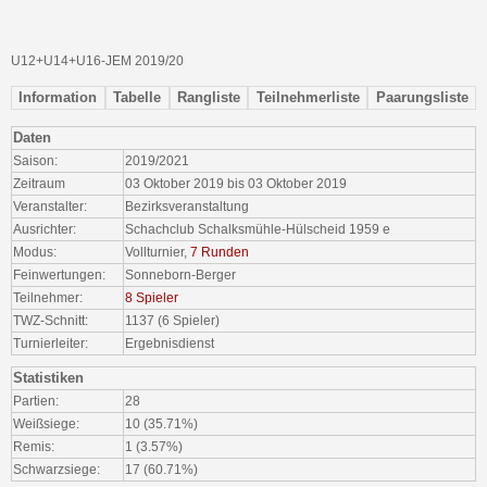
U12+U14+U16-JEM 2019/20
Information
Tabelle
Rangliste
Teilnehmerliste
Paarungsliste
Daten
Saison:
2019/2021
Zeitraum
03 Oktober 2019 bis 03 Oktober 2019
Veranstalter:
Bezirksveranstaltung
Ausrichter:
Schachclub Schalksmühle-Hülscheid 1959 e
Modus:
Vollturnier,
7 Runden
Feinwertungen:
Sonneborn-Berger
Teilnehmer:
8 Spieler
TWZ-Schnitt:
1137 (6 Spieler)
Turnierleiter:
Ergebnisdienst
Statistiken
Partien:
28
Weißsiege:
10 (35.71%)
Remis:
1 (3.57%)
Schwarzsiege:
17 (60.71%)