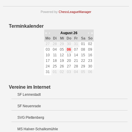
Powered by
ChessLeagueManager
Terminkalender
«
‹
August 26
›
»
Mo
Di
Mi
Do
Fr
Sa
So
27
28
29
30
31
01
02
03
04
05
06
07
08
09
10
11
12
13
14
15
16
17
18
19
20
21
22
23
24
25
26
27
28
29
30
31
01
02
03
04
05
06
Vereine im Internet
SF Lennestadt
SF Neuenrade
SVG Plettenberg
MS Halver-Schalksmühle