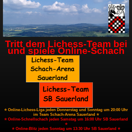
Tritt dem Lichess-Team bei
und spiele Online-Schach
⭐ Online-Lichess-Liga jeden Donnerstag und Sonntag um 20:00 Uhr
im Team Schach-Arena Sauerland ⭐
⭐ Online-Schnellschach jeden Samstag um 16:00 Uhr SB Sauerland
⭐
⭐ Online-Blitz jeden Sonntag um 13:30 Uhr SB Sauerland ⭐