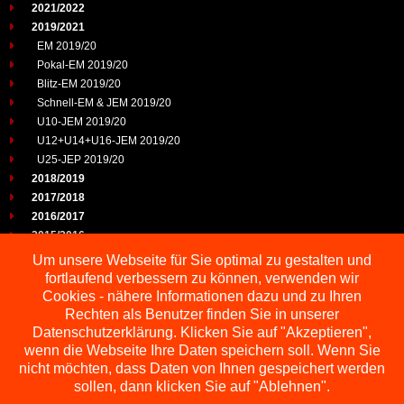
2021/2022
2019/2021
EM 2019/20
Pokal-EM 2019/20
Blitz-EM 2019/20
Schnell-EM & JEM 2019/20
U10-JEM 2019/20
U12+U14+U16-JEM 2019/20
U25-JEP 2019/20
2018/2019
2017/2018
2016/2017
2015/2016
2014/2015
Um unsere Webseite für Sie optimal zu gestalten und
2013/2014
fortlaufend verbessern zu können, verwenden wir
2012/2013
Cookies - nähere Informationen dazu und zu Ihren
2011/2012
Rechten als Benutzer finden Sie in unserer
2010/2011
Datenschutzerklärung. Klicken Sie auf "Akzeptieren",
wenn die Webseite Ihre Daten speichern soll. Wenn Sie
2009/2010
nicht möchten, dass Daten von Ihnen gespeichert werden
sollen, dann klicken Sie auf "Ablehnen".