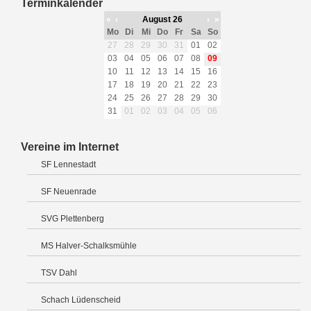
Terminkalender
«
‹
August 26
›
»
Mo
Di
Mi
Do
Fr
Sa
So
27
28
29
30
31
01
02
03
04
05
06
07
08
09
10
11
12
13
14
15
16
17
18
19
20
21
22
23
24
25
26
27
28
29
30
31
01
02
03
04
05
06
Vereine im Internet
SF Lennestadt
SF Neuenrade
SVG Plettenberg
MS Halver-Schalksmühle
TSV Dahl
Schach Lüdenscheid