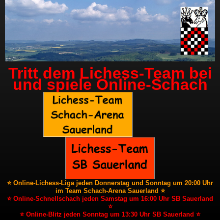
Tritt dem Lichess-Team bei
und spiele Online-Schach
⭐ Online-Lichess-Liga jeden Donnerstag und Sonntag um 20:00 Uhr
im Team Schach-Arena Sauerland ⭐
⭐ Online-Schnellschach jeden Samstag um 16:00 Uhr SB Sauerland
⭐
⭐ Online-Blitz jeden Sonntag um 13:30 Uhr SB Sauerland ⭐