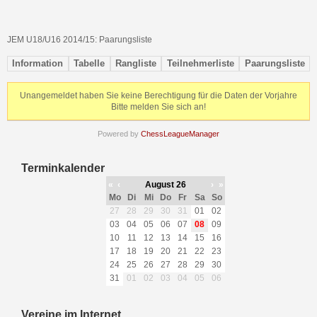
JEM U18/U16 2014/15: Paarungsliste
Information
Tabelle
Rangliste
Teilnehmerliste
Paarungsliste
Unangemeldet haben Sie keine Berechtigung für die Daten der Vorjahre
Bitte melden Sie sich an!
Powered by
ChessLeagueManager
Terminkalender
«
‹
August 26
›
»
Mo
Di
Mi
Do
Fr
Sa
So
27
28
29
30
31
01
02
03
04
05
06
07
08
09
10
11
12
13
14
15
16
17
18
19
20
21
22
23
24
25
26
27
28
29
30
31
01
02
03
04
05
06
Vereine im Internet