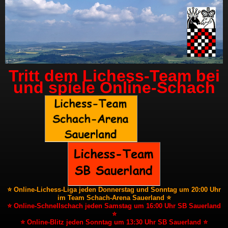
Tritt dem Lichess-Team bei
und spiele Online-Schach
⭐ Online-Lichess-Liga jeden Donnerstag und Sonntag um 20:00 Uhr
im Team Schach-Arena Sauerland ⭐
⭐ Online-Schnellschach jeden Samstag um 16:00 Uhr SB Sauerland
⭐
⭐ Online-Blitz jeden Sonntag um 13:30 Uhr SB Sauerland ⭐