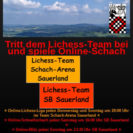
Tritt dem Lichess-Team bei
und spiele Online-Schach
⭐ Online-Lichess-Liga jeden Donnerstag und Sonntag um 20:00 Uhr
im Team Schach-Arena Sauerland ⭐
⭐ Online-Schnellschach jeden Samstag um 16:00 Uhr SB Sauerland
⭐
⭐ Online-Blitz jeden Sonntag um 13:30 Uhr SB Sauerland ⭐