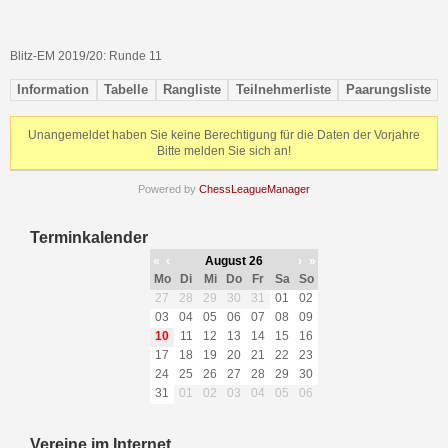
Blitz-EM 2019/20: Runde 11
Information
Tabelle
Rangliste
Teilnehmerliste
Paarungsliste
Unangemeldet haben Sie keine Berechtigung für die Daten der Vorjahre
Bitte melden Sie sich an!
Powered by
ChessLeagueManager
Terminkalender
«
‹
August 26
›
»
Mo
Di
Mi
Do
Fr
Sa
So
27
28
29
30
31
01
02
03
04
05
06
07
08
09
10
11
12
13
14
15
16
17
18
19
20
21
22
23
24
25
26
27
28
29
30
31
01
02
03
04
05
06
Vereine im Internet