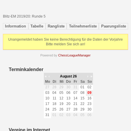
Blitz-EM 2019/20: Runde 5
Information
Tabelle
Rangliste
Teilnehmerliste
Paarungsliste
Unangemeldet haben Sie keine Berechtigung für die Daten der Vorjahre
Bitte melden Sie sich an!
Powered by
ChessLeagueManager
Terminkalender
«
‹
August 26
›
»
Mo
Di
Mi
Do
Fr
Sa
So
27
28
29
30
31
01
02
03
04
05
06
07
08
09
10
11
12
13
14
15
16
17
18
19
20
21
22
23
24
25
26
27
28
29
30
31
01
02
03
04
05
06
Vereine im Internet