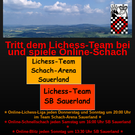
Tritt dem Lichess-Team bei
und spiele Online-Schach
⭐ Online-Lichess-Liga jeden Donnerstag und Sonntag um 20:00 Uhr
im Team Schach-Arena Sauerland ⭐
⭐ Online-Schnellschach jeden Samstag um 16:00 Uhr SB Sauerland
⭐
⭐ Online-Blitz jeden Sonntag um 13:30 Uhr SB Sauerland ⭐