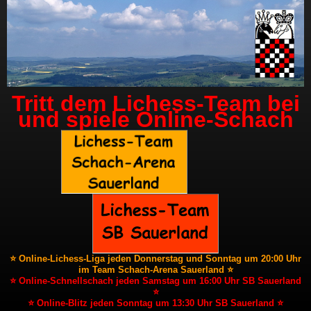
Tritt dem Lichess-Team bei
und spiele Online-Schach
⭐ Online-Lichess-Liga jeden Donnerstag und Sonntag um 20:00 Uhr
im Team Schach-Arena Sauerland ⭐
⭐ Online-Schnellschach jeden Samstag um 16:00 Uhr SB Sauerland
⭐
⭐ Online-Blitz jeden Sonntag um 13:30 Uhr SB Sauerland ⭐