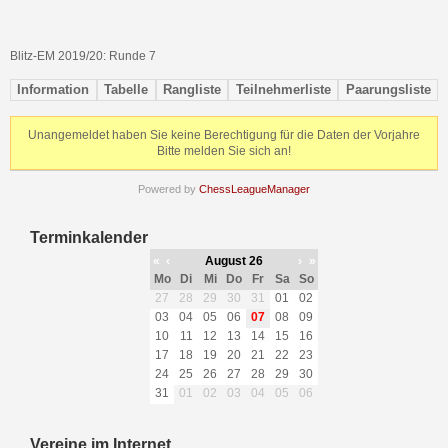
Blitz-EM 2019/20: Runde 7
Information
Tabelle
Rangliste
Teilnehmerliste
Paarungsliste
Unangemeldet haben Sie keine Berechtigung für die Daten der Vorjahre
Bitte melden Sie sich an!
Powered by
ChessLeagueManager
Terminkalender
«
‹
August 26
›
»
Mo
Di
Mi
Do
Fr
Sa
So
27
28
29
30
31
01
02
03
04
05
06
07
08
09
10
11
12
13
14
15
16
17
18
19
20
21
22
23
24
25
26
27
28
29
30
31
01
02
03
04
05
06
Vereine im Internet