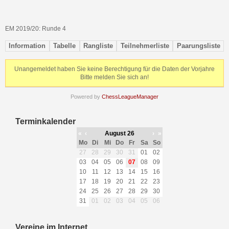
EM 2019/20: Runde 4
Information
Tabelle
Rangliste
Teilnehmerliste
Paarungsliste
Unangemeldet haben Sie keine Berechtigung für die Daten der Vorjahre
Bitte melden Sie sich an!
Powered by
ChessLeagueManager
Terminkalender
«
‹
August 26
›
»
Mo
Di
Mi
Do
Fr
Sa
So
27
28
29
30
31
01
02
03
04
05
06
07
08
09
10
11
12
13
14
15
16
17
18
19
20
21
22
23
24
25
26
27
28
29
30
31
01
02
03
04
05
06
Vereine im Internet