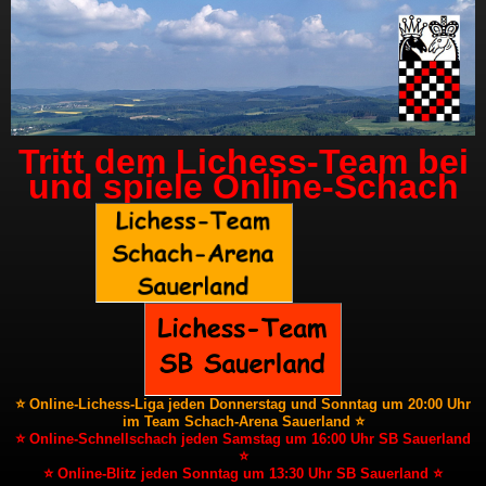
Tritt dem Lichess-Team bei
und spiele Online-Schach
⭐ Online-Lichess-Liga jeden Donnerstag und Sonntag um 20:00 Uhr
im Team Schach-Arena Sauerland ⭐
⭐ Online-Schnellschach jeden Samstag um 16:00 Uhr SB Sauerland
⭐
⭐ Online-Blitz jeden Sonntag um 13:30 Uhr SB Sauerland ⭐