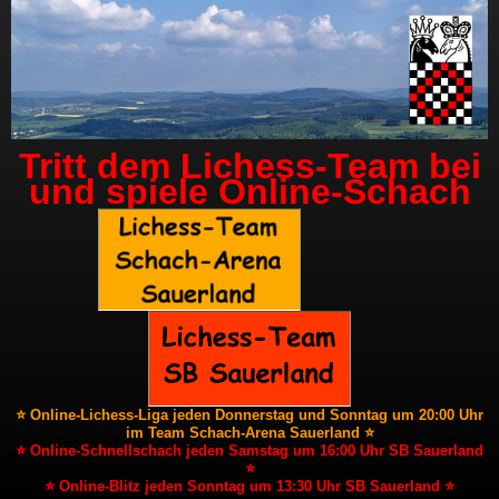
Tritt dem Lichess-Team bei
und spiele Online-Schach
⭐ Online-Lichess-Liga jeden Donnerstag und Sonntag um 20:00 Uhr
im Team Schach-Arena Sauerland ⭐
⭐ Online-Schnellschach jeden Samstag um 16:00 Uhr SB Sauerland
⭐
⭐ Online-Blitz jeden Sonntag um 13:30 Uhr SB Sauerland ⭐