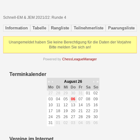
Schnell-EM & JEM 2021/22: Runde 4
Information
Tabelle
Rangliste
Teilnehmerliste
Paarungsliste
Unangemeldet haben Sie keine Berechtigung für die Daten der Vorjahre
Bitte melden Sie sich an!
Powered by
ChessLeagueManager
Terminkalender
«
‹
August 26
›
»
Mo
Di
Mi
Do
Fr
Sa
So
27
28
29
30
31
01
02
03
04
05
06
07
08
09
10
11
12
13
14
15
16
17
18
19
20
21
22
23
24
25
26
27
28
29
30
31
01
02
03
04
05
06
Vereine im Internet