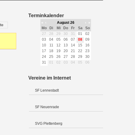
Terminkalender
«
‹
August 26
›
»
te
Mo
Di
Mi
Do
Fr
Sa
So
27
28
29
30
31
01
02
03
04
05
06
07
08
09
10
11
12
13
14
15
16
17
18
19
20
21
22
23
24
25
26
27
28
29
30
31
01
02
03
04
05
06
Vereine im Internet
SF Lennestadt
SF Neuenrade
SVG Plettenberg