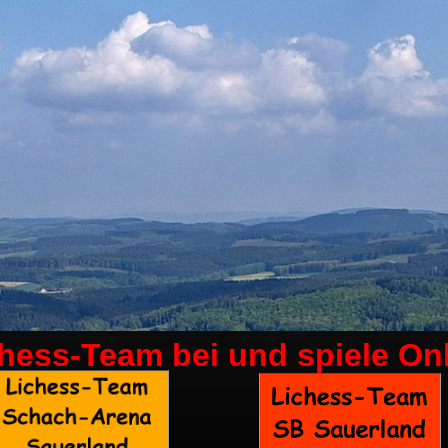
chess-Team bei
und spiele On