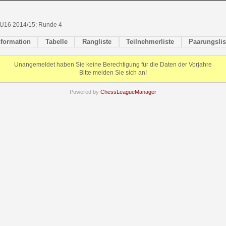
U16 2014/15: Runde 4
nformation
Tabelle
Rangliste
Teilnehmerliste
Paarungslis
Unangemeldet haben Sie keine Berechtigung für die Daten der Vorjahre
Bitte melden Sie sich an!
Powered by
ChessLeagueManager