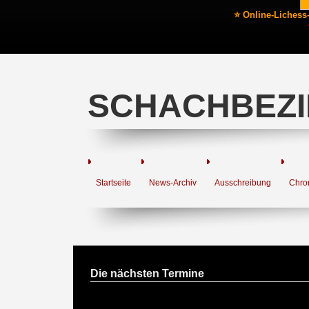
⭐ Online-Lichess
SCHACHBEZI
Startseite
News-Archiv
Ausschreibung
Chro
Die nächsten Termine