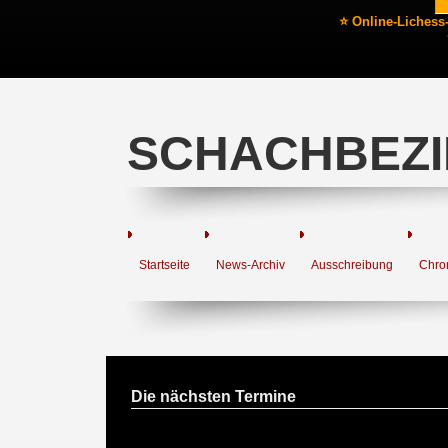
⭐ Online-Lichess
SCHACHBEZI
Startseite
News-Archiv
Ausschreibung
Chro
Die nächsten Termine