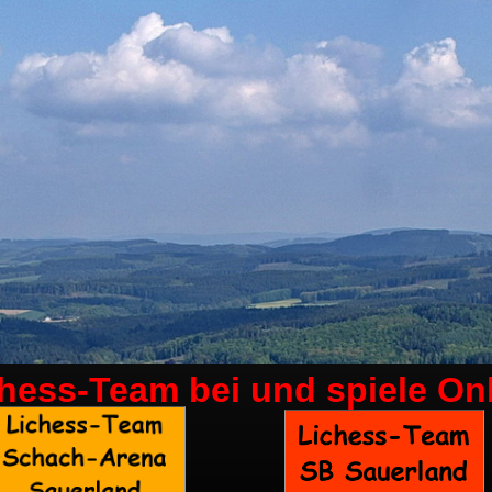
chess-Team bei
und spiele On