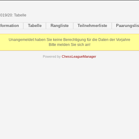
2019/20: Tabelle
nformation
Tabelle
Rangliste
Teilnehmerliste
Paarungslis
Unangemeldet haben Sie keine Berechtigung für die Daten der Vorjahre
Bitte melden Sie sich an!
Powered by
ChessLeagueManager