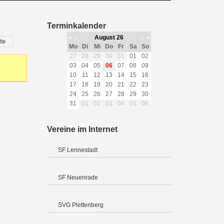
Terminkalender
«
‹
August 26
›
»
te
Mo
Di
Mi
Do
Fr
Sa
So
27
28
29
30
31
01
02
03
04
05
06
07
08
09
10
11
12
13
14
15
16
17
18
19
20
21
22
23
24
25
26
27
28
29
30
31
01
02
03
04
05
06
Vereine im Internet
SF Lennestadt
SF Neuenrade
SVG Plettenberg