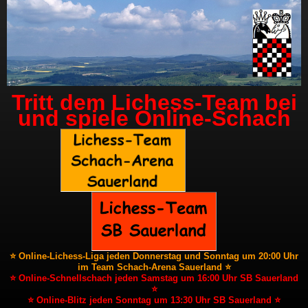
Tritt dem Lichess-Team bei
und spiele Online-Schach
⭐ Online-Lichess-Liga jeden Donnerstag und Sonntag um 20:00 Uhr
im Team Schach-Arena Sauerland ⭐
⭐ Online-Schnellschach jeden Samstag um 16:00 Uhr SB Sauerland
⭐
⭐ Online-Blitz jeden Sonntag um 13:30 Uhr SB Sauerland ⭐