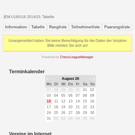
JEM U18/U16 2014/15: Tabelle
Information
Tabelle
Rangliste
Teilnehmerliste
Paarungsliste
Unangemeldet haben Sie keine Berechtigung für die Daten der Vorjahre
Bitte melden Sie sich an!
Powered by
ChessLeagueManager
Terminkalender
«
‹
August 26
›
»
Mo
Di
Mi
Do
Fr
Sa
So
27
28
29
30
31
01
02
03
04
05
06
07
08
09
10
11
12
13
14
15
16
17
18
19
20
21
22
23
24
25
26
27
28
29
30
31
01
02
03
04
05
06
Vereine im Internet