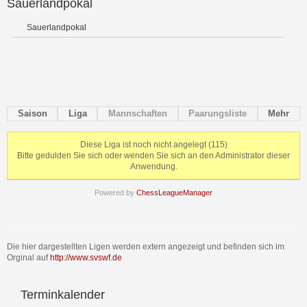
Sauerlandpokal
Sauerlandpokal
Saison
Liga
Mannschaften
Paarungsliste
Mehr
Diese Liga ist noch nicht angelegt (115)
Bitte gedulden Sie sich oder wenden Sie sich an den Administrator dieser
Anwendung.
Powered by
ChessLeagueManager
Die hier dargestellten Ligen werden extern angezeigt und befinden sich im
Orginal auf
http://www.svswf.de
Terminkalender