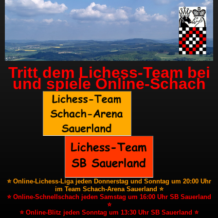
Tritt dem Lichess-Team bei
und spiele Online-Schach
⭐ Online-Lichess-Liga jeden Donnerstag und Sonntag um 20:00 Uhr
im Team Schach-Arena Sauerland ⭐
⭐ Online-Schnellschach jeden Samstag um 16:00 Uhr SB Sauerland
⭐
⭐ Online-Blitz jeden Sonntag um 13:30 Uhr SB Sauerland ⭐