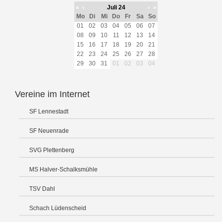
«
‹
Juli 24
›
»
Mo
Di
Mi
Do
Fr
Sa
So
01
02
03
04
05
06
07
08
09
10
11
12
13
14
15
16
17
18
19
20
21
22
23
24
25
26
27
28
29
30
31
01
02
03
04
Vereine im Internet
SF Lennestadt
SF Neuenrade
SVG Plettenberg
MS Halver-Schalksmühle
TSV Dahl
Schach Lüdenscheid