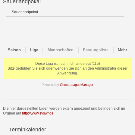
Sauerlandpokal
Sauerlandpokal
Saison
Liga
Mannschaften
Paarungsliste
Mehr
Diese Liga ist noch nicht angelegt (115)
Bitte gedulden Sie sich oder wenden Sie sich an den Administrator dieser
Anwendung.
Powered by
ChessLeagueManager
Die hier dargestellten Ligen werden extern angezeigt und befinden sich im
Orginal auf
http://www.svswf.de
Terminkalender