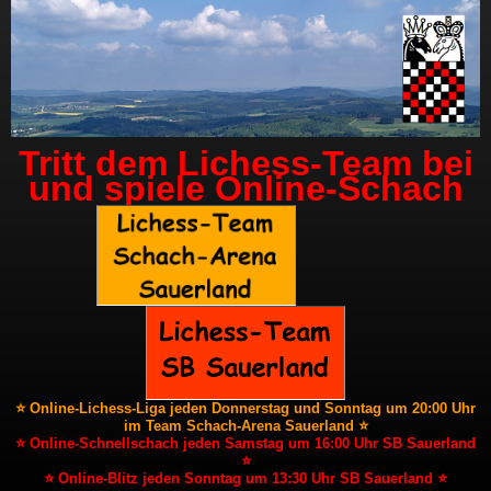
Tritt dem Lichess-Team bei
und spiele Online-Schach
⭐ Online-Lichess-Liga jeden Donnerstag und Sonntag um 20:00 Uhr
im Team Schach-Arena Sauerland ⭐
⭐ Online-Schnellschach jeden Samstag um 16:00 Uhr SB Sauerland
⭐
⭐ Online-Blitz jeden Sonntag um 13:30 Uhr SB Sauerland ⭐