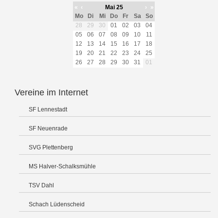
«
‹
Mai 25
›
»
Mo
Di
Mi
Do
Fr
Sa
So
28
29
30
01
02
03
04
05
06
07
08
09
10
11
12
13
14
15
16
17
18
19
20
21
22
23
24
25
26
27
28
29
30
31
01
Vereine im Internet
SF Lennestadt
SF Neuenrade
SVG Plettenberg
MS Halver-Schalksmühle
TSV Dahl
Schach Lüdenscheid