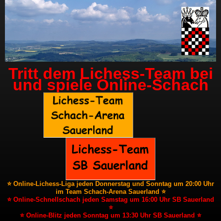
Tritt dem Lichess-Team bei
und spiele Online-Schach
⭐ Online-Lichess-Liga jeden Donnerstag und Sonntag um 20:00 Uhr
im Team Schach-Arena Sauerland ⭐
⭐ Online-Schnellschach jeden Samstag um 16:00 Uhr SB Sauerland
⭐
⭐ Online-Blitz jeden Sonntag um 13:30 Uhr SB Sauerland ⭐