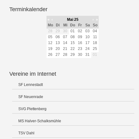
Terminkalender
«
‹
Mai 25
›
»
Mo
Di
Mi
Do
Fr
Sa
So
28
29
30
01
02
03
04
05
06
07
08
09
10
11
12
13
14
15
16
17
18
19
20
21
22
23
24
25
26
27
28
29
30
31
01
Vereine im Internet
SF Lennestadt
SF Neuenrade
SVG Plettenberg
MS Halver-Schalksmühle
TSV Dahl