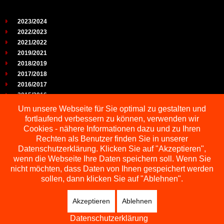
2023/2024
2022/2023
2021/2022
2019/2021
2018/2019
2017/2018
2016/2017
2015/2016
2014/2015
Um unsere Webseite für Sie optimal zu gestalten und
2013/2014
fortlaufend verbessern zu können, verwenden wir
2012/2013
Cookies - nähere Informationen dazu und zu Ihren
2011/2012
Rechten als Benutzer finden Sie in unserer
2010/2011
Datenschutzerklärung. Klicken Sie auf "Akzeptieren",
wenn die Webseite Ihre Daten speichern soll. Wenn Sie
2009/2010
nicht möchten, dass Daten von Ihnen gespeichert werden
sollen, dann klicken Sie auf "Ablehnen".
Akzeptieren
Ablehnen
Copyright © 2026 Schachbezirk Sauerland
DESIGNED BY: AS DESIGNING
Datenschutzerklärung