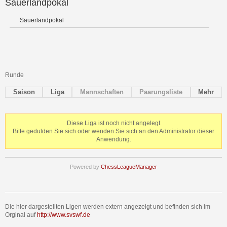
Sauerlandpokal
Sauerlandpokal
Runde
Saison
Liga
Mannschaften
Paarungsliste
Mehr
Diese Liga ist noch nicht angelegt
Bitte gedulden Sie sich oder wenden Sie sich an den Administrator dieser
Anwendung.
Powered by
ChessLeagueManager
Die hier dargestellten Ligen werden extern angezeigt und befinden sich im
Orginal auf
http://www.svswf.de