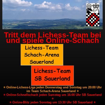
Tritt dem Lichess-Team bei
und spiele Online-Schach
⭐ Online-Lichess-Liga jeden Donnerstag und Sonntag um 20:00 Uhr
im Team Schach-Arena Sauerland ⭐
⭐ Online-Schnellschach jeden Samstag um 16:00 Uhr SB Sauerland
⭐
⭐ Online-Blitz jeden Sonntag um 13:30 Uhr SB Sauerland ⭐