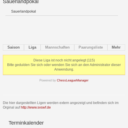
Sauerlandpokal
Sauerlandpokal
Saison
Liga
Mannschaften
Paarungsliste
Mehr
Diese Liga ist noch nicht angelegt (115)
Bitte gedulden Sie sich oder wenden Sie sich an den Administrator dieser
Anwendung.
Powered by
ChessLeagueManager
Die hier dargestellten Ligen werden extern angezeigt und befinden sich im
Orginal auf
http://www.svswf.de
Terminkalender