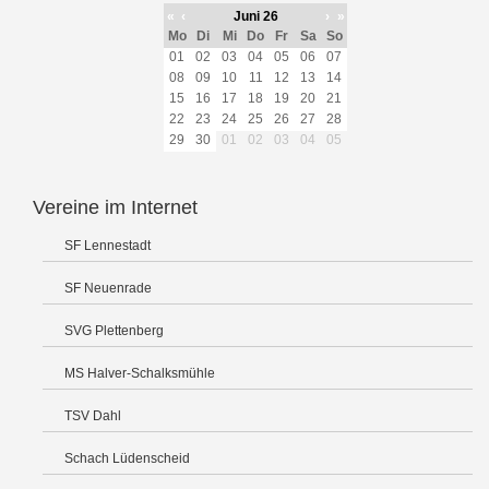
«
‹
Juni 26
›
»
Mo
Di
Mi
Do
Fr
Sa
So
01
02
03
04
05
06
07
08
09
10
11
12
13
14
15
16
17
18
19
20
21
22
23
24
25
26
27
28
29
30
01
02
03
04
05
Vereine im Internet
SF Lennestadt
SF Neuenrade
SVG Plettenberg
MS Halver-Schalksmühle
TSV Dahl
Schach Lüdenscheid