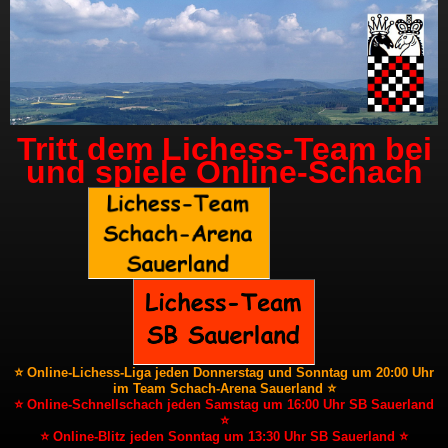
Tritt dem Lichess-Team bei
und spiele Online-Schach
⭐ Online-Lichess-Liga jeden Donnerstag und Sonntag um 20:00 Uhr
im Team Schach-Arena Sauerland ⭐
⭐ Online-Schnellschach jeden Samstag um 16:00 Uhr SB Sauerland
⭐
⭐ Online-Blitz jeden Sonntag um 13:30 Uhr SB Sauerland ⭐