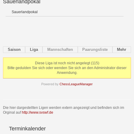
Sauerlandpokal
Sauerlandpokal
Saison
Liga
Mannschaften
Paarungsliste
Mehr
Diese Liga ist noch nicht angelegt (115)
Bitte gedulden Sie sich oder wenden Sie sich an den Administrator dieser
Anwendung.
Powered by
ChessLeagueManager
Die hier dargestellten Ligen werden extern angezeigt und befinden sich im
Orginal auf
http://www.svswf.de
Terminkalender