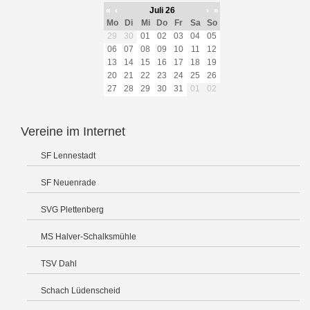
«
‹
Juli 26
›
»
Mo
Di
Mi
Do
Fr
Sa
So
29
30
01
02
03
04
05
06
07
08
09
10
11
12
13
14
15
16
17
18
19
20
21
22
23
24
25
26
27
28
29
30
31
01
02
Vereine im Internet
SF Lennestadt
SF Neuenrade
SVG Plettenberg
MS Halver-Schalksmühle
TSV Dahl
Schach Lüdenscheid