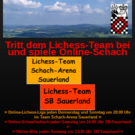
Tritt dem Lichess-Team bei
und spiele Online-Schach
⭐ Online-Lichess-Liga jeden Donnerstag und Sonntag um 20:00 Uhr
im Team Schach-Arena Sauerland ⭐
⭐ Online-Schnellschach jeden Samstag um 16:00 Uhr SB Sauerland
⭐
⭐ Online-Blitz jeden Sonntag um 13:30 Uhr SB Sauerland ⭐