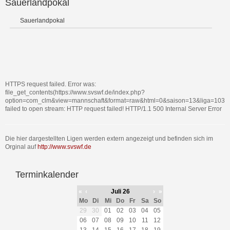
Sauerlandpokal
Sauerlandpokal
HTTPS request failed. Error was:
file_get_contents(https://www.svswf.de/index.php?
option=com_clm&view=mannschaft&format=raw&html=0&saison=13&liga=103&tl
failed to open stream: HTTP request failed! HTTP/1.1 500 Internal Server Error
Die hier dargestellten Ligen werden extern angezeigt und befinden sich im
Orginal auf
http://www.svswf.de
Terminkalender
«
‹
Juli 26
›
»
Mo
Di
Mi
Do
Fr
Sa
So
29
30
01
02
03
04
05
06
07
08
09
10
11
12