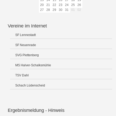
13
14
15
16
17
18
19
20
21
22
23
24
25
26
27
28
29
30
31
01
02
Vereine im Internet
SF Lennestadt
SF Neuenrade
SVG Plettenberg
MS Halver-Schalksmühle
TSV Dahl
Schach Lüdenscheid
Ergebnismeldung - Hinweis