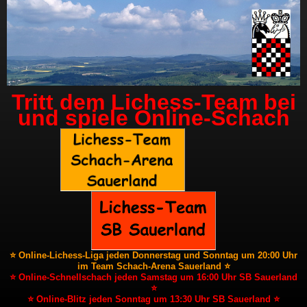
Tritt dem Lichess-Team bei
und spiele Online-Schach
⭐ Online-Lichess-Liga jeden Donnerstag und Sonntag um 20:00 Uhr
im Team Schach-Arena Sauerland ⭐
⭐ Online-Schnellschach jeden Samstag um 16:00 Uhr SB Sauerland
⭐
⭐ Online-Blitz jeden Sonntag um 13:30 Uhr SB Sauerland ⭐