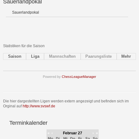
Sauerlandpokal
Sauerlandpokal
Statistiken für die Saison
Saison
Liga
Mannschaften
Paarungsliste
Mehr
Powered by
ChessLeagueManager
Die hier dargestellten Ligen werden extern angezeigt und befinden sich im
Orginal auf
http://www.svswf.de
Terminkalender
«
‹
Februar 27
›
»
Mo
Di
Mi
Do
Fr
Sa
So