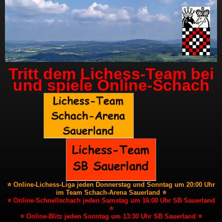
Tritt dem Lichess-Team bei
und spiele Online-Schach
⭐ Online-Lichess-Liga jeden Donnerstag und Sonntag um 20:00 Uhr
im Team Schach-Arena Sauerland ⭐
⭐ Online-Schnellschach jeden Samstag um 16:00 Uhr SB Sauerland
⭐
⭐ Online-Blitz jeden Sonntag um 13:30 Uhr SB Sauerland ⭐