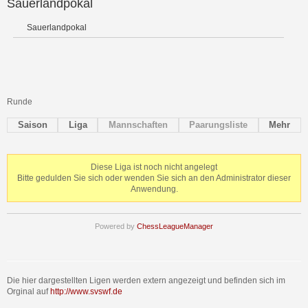
Sauerlandpokal
Sauerlandpokal
Runde
Saison
Liga
Mannschaften
Paarungsliste
Mehr
Diese Liga ist noch nicht angelegt
Bitte gedulden Sie sich oder wenden Sie sich an den Administrator dieser
Anwendung.
Powered by
ChessLeagueManager
Die hier dargestellten Ligen werden extern angezeigt und befinden sich im
Orginal auf
http://www.svswf.de