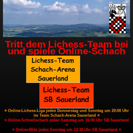
Tritt dem Lichess-Team bei
und spiele Online-Schach
⭐ Online-Lichess-Liga jeden Donnerstag und Sonntag um 20:00 Uhr
im Team Schach-Arena Sauerland ⭐
⭐ Online-Schnellschach jeden Samstag um 16:00 Uhr SB Sauerland
⭐
⭐ Online-Blitz jeden Sonntag um 13:30 Uhr SB Sauerland ⭐