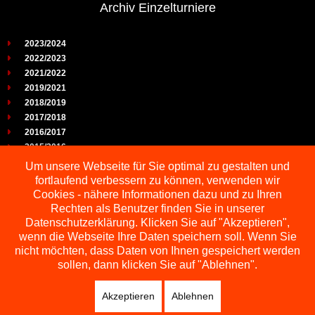
Archiv Einzelturniere
2023/2024
2022/2023
2021/2022
2019/2021
2018/2019
2017/2018
2016/2017
2015/2016
2014/2015
Um unsere Webseite für Sie optimal zu gestalten und
2013/2014
fortlaufend verbessern zu können, verwenden wir
2012/2013
Cookies - nähere Informationen dazu und zu Ihren
2011/2012
Rechten als Benutzer finden Sie in unserer
2010/2011
Datenschutzerklärung. Klicken Sie auf "Akzeptieren",
wenn die Webseite Ihre Daten speichern soll. Wenn Sie
2009/2010
nicht möchten, dass Daten von Ihnen gespeichert werden
sollen, dann klicken Sie auf "Ablehnen".
Akzeptieren
Ablehnen
Copyright © 2026 Schachbezirk Sauerland
DESIGNED BY: AS DESIGNING