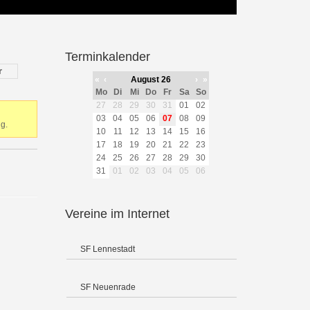
Terminkalender
r
«
‹
August 26
›
»
Mo
Di
Mi
Do
Fr
Sa
So
27
28
29
30
31
01
02
03
04
05
06
07
08
09
g.
10
11
12
13
14
15
16
17
18
19
20
21
22
23
24
25
26
27
28
29
30
31
01
02
03
04
05
06
Vereine im Internet
SF Lennestadt
SF Neuenrade