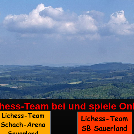
chess-Team bei
und spiele On