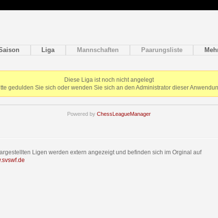
Saison
Liga
Mannschaften
Paarungsliste
Meh
Diese Liga ist noch nicht angelegt
itte gedulden Sie sich oder wenden Sie sich an den Administrator dieser Anwendun
Powered by
ChessLeagueManager
dargestellten Ligen werden extern angezeigt und befinden sich im Orginal auf
w.svswf.de