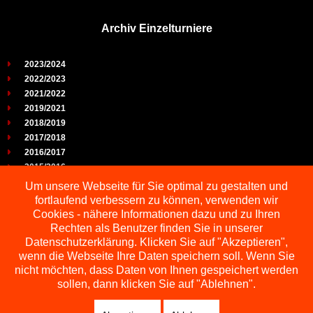
Archiv Einzelturniere
2023/2024
2022/2023
2021/2022
2019/2021
2018/2019
2017/2018
2016/2017
2015/2016
2014/2015
Um unsere Webseite für Sie optimal zu gestalten und
2013/2014
fortlaufend verbessern zu können, verwenden wir
2012/2013
Cookies - nähere Informationen dazu und zu Ihren
2011/2012
Rechten als Benutzer finden Sie in unserer
2010/2011
Datenschutzerklärung. Klicken Sie auf "Akzeptieren",
wenn die Webseite Ihre Daten speichern soll. Wenn Sie
2009/2010
nicht möchten, dass Daten von Ihnen gespeichert werden
sollen, dann klicken Sie auf "Ablehnen".