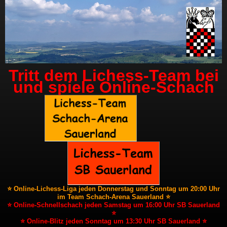
Tritt dem Lichess-Team bei
und spiele Online-Schach
⭐ Online-Lichess-Liga jeden Donnerstag und Sonntag um 20:00 Uhr
im Team Schach-Arena Sauerland ⭐
⭐ Online-Schnellschach jeden Samstag um 16:00 Uhr SB Sauerland
⭐
⭐ Online-Blitz jeden Sonntag um 13:30 Uhr SB Sauerland ⭐