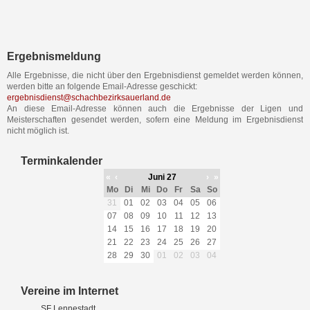
Ergebnismeldung
Alle Ergebnisse, die nicht über den Ergebnisdienst gemeldet werden können,
werden bitte an folgende Email-Adresse geschickt:
ergebnisdienst@schachbezirksauerland.de
An diese Email-Adresse können auch die Ergebnisse der Ligen und
Meisterschaften gesendet werden, sofern eine Meldung im Ergebnisdienst
nicht möglich ist.
Terminkalender
«
‹
Juni 27
›
»
Mo
Di
Mi
Do
Fr
Sa
So
31
01
02
03
04
05
06
07
08
09
10
11
12
13
14
15
16
17
18
19
20
21
22
23
24
25
26
27
28
29
30
01
02
03
04
Vereine im Internet
SF Lennestadt