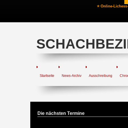
⭐ Online-Lichess
SCHACHBEZI
Startseite
News-Archiv
Ausschreibung
Chro
Die nächsten Termine