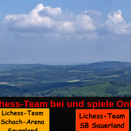
chess-Team bei
und spiele On