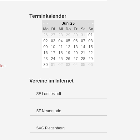
Terminkalender
«
‹
Juni 25
›
»
Mo
Di
Mi
Do
Fr
Sa
So
26
27
28
29
30
31
01
02
03
04
05
06
07
08
,
09
10
11
12
13
14
15
16
17
18
19
20
21
22
23
24
25
26
27
28
29
30
01
02
03
04
05
06
gion
Vereine im Internet
SF Lennestadt
SF Neuenrade
SVG Plettenberg