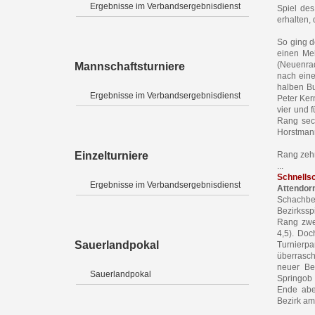
Ergebnisse im Verbandsergebnisdienst
Spiel des
erhalten, 
So ging d
einen Meh
(Neuenrad
Mannschaftsturniere
nach eine
halben Bu
Ergebnisse im Verbandsergebnisdienst
Peter Ker
vier und 
Rang sech
Horstmann
Einzelturniere
Rang zehn 
...
Schnells
Ergebnisse im Verbandsergebnisdienst
Attendor
Schachbe
Bezirkssp
Rang zwei
4,5). Doc
Sauerlandpokal
Turnierpa
überrasch
neuer Bez
Sauerlandpokal
Springob 
Ende aber
Bezirk am