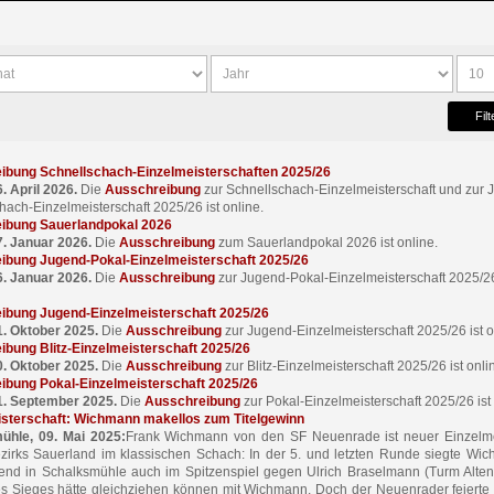
Filt
ibung Schnellschach-Einzelmeisterschaften 2025/26
. April 2026.
Die
Ausschreibung
zur Schnellschach-Einzelmeisterschaft und zur 
hach-Einzelmeisterschaft 2025/26 ist online.
ibung Sauerlandpokal 2026
7. Januar 2026.
Die
Ausschreibung
zum Sauerlandpokal 2026 ist online.
ibung Jugend-Pokal-Einzelmeisterschaft 2025/26
6. Januar 2026.
Die
Ausschreibung
zur Jugend-Pokal-Einzelmeisterschaft 2025/26
ibung Jugend-Einzelmeisterschaft 2025/26
1. Oktober 2025.
Die
Ausschreibung
zur Jugend-Einzelmeisterschaft 2025/26 ist o
bung Blitz-Einzelmeisterschaft 2025/26
0. Oktober 2025.
Die
Ausschreibung
zur Blitz-Einzelmeisterschaft 2025/26 ist onli
ibung Pokal-Einzelmeisterschaft 2025/26
1. September 2025.
Die
Ausschreibung
zur Pokal-Einzelmeisterschaft 2025/26 ist 
isterschaft: Wichmann makellos zum Titelgewinn
ühle, 09. Mai 2025:
Frank Wichmann von den SF Neuenrade ist neuer Einzelme
irks Sauerland im klassischen Schach: In der 5. und letzten Runde siegte W
end in Schalksmühle auch im Spitzenspiel gegen Ulrich Braselmann (Turm Alten
es Sieges hätte gleichziehen können mit Wichmann. Doch der Neuenrader feierte 