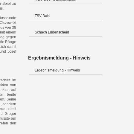
m Spiel zu
us.
TSV Dahl
hlussrunde
 Olszewski
lus von 38
 mit einem
Schach Lüdenscheid
Sieg gegen
 die Ränge
sich damit
 und Josef
Ergebnismeldung - Hinweis
Ergebnismeldung - Hinweis
schaft im
nkten von
unkten auf
orn, beide
sam. Seine
n, sondern
nun selbst
und Gregor
 musste am
treten den