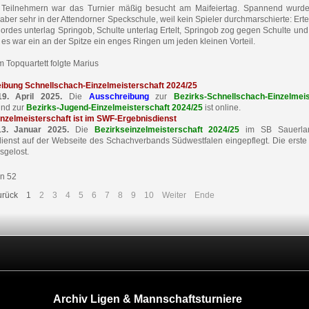
f Teilnehmern war das Turnier mäßig besucht am Maifeiertag. Spannend wurd
aber sehr in der Attendorner Speckschule, weil kein Spieler durchmarschierte: Ertel
ordes unterlag Springob, Schulte unterlag Ertelt, Springob zog gegen Schulte und 
 es war ein an der Spitze ein enges Ringen um jeden kleinen Vorteil.
m Topquartett folgte Marius
ibung Schnellschach-Einzelmeisterschaft 2024/25
19. April 2025.
Die
Ausschreibung
zur
Bezirks-Schnellschach-Einzelmeis
nd zur
Bezirks-Jugend-Einzelmeisterschaft 2024/25
ist online.
nzelmeisterschaft ist im SWF-Ergebnisdienst
13. Januar 2025.
Die
Bezirkseinzelmeisterschaft 2024/25
im SB Sauerlan
ienst auf der Webseite des Schachverbands Südwestfalen eingepflegt. Die erste
sgelost.
on 52
urück
1
2
3
4
5
6
7
8
9
10
Weiter
Ende
Archiv Ligen & Mannschaftsturniere