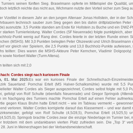
 Turniers seinen fünften Sieg. Braselmann opferte im Mittelspiel die Qualität, u
doch letztlich reichte das nicht aus, Wichmann nutzte den Vorteil sicher zum Sieg a
er Vizetitel in diesem Jahr an den jungen Altenaer Jonas Hollstein, der in der Sc
rbauern technisch sauber zum Sieg gegen den bis dahin drittplatzierten Peter
e) ausnutzte. 3,5 Punkte standen am Ende für Hollstein zu Buche und ein DWZ-P
r starken Turnierleistung. Walter Cordes (SF Neuenrade) folgte punktgleich, aber
chholz-Punkt wenig auf Rang drei. Cordes feierte in der letzten Runde einen 
nchen (MSHS). Mit 3,0 Punkten belegten Peter Olszewski und Ulrich Braselmann
fünf vor gleich vier Spielern, die 2,5 Punkte und 13,0 Buchholz-Punkte aufwiesen, 
s teilten: Dies waren die MSHS-Akteure Peter Kernchen, Vladimir Dolgopolyj
 sowie Norbert Walter (Turm Altena).
teilten sich mit 2,0
chach: Cordes siegt nach kuriosem Finale
n, 01. Mai 2025:
Es war ein kurioses Finale der Schnellschach-Einzelmeister
zirk Sauerland: Pornchai Ertelt (MS Halver-Schalksmühle) wurde mit 5,5 Pu
ielleiter Walter Cordes als Sieger ausgezeichnet, Cordes selbst folgte mit 5,0 P
, gefolgt von Rolf Schulte (ebenfalls Neuenrade) und Gregor Springob (Attend
h im Nachgang des Turniers machte Pornchai Ertelt auf einen Fehler aufmerk
rtie gegen Klaus Bruhn hatte Ertelt nicht – wie im Tableau vermerkt – gewonne
end verloren. Walter Cordes korrigierte darauf das Klassement – und war damit 
irksmeister, gefolgt von Rolf Schulte (4,5/28,5), Pornchai Ertelt (4,5/25,5) 
(4,5/25,0). Springob brachte Cordes zwar die einzige Niederlage im Turnier bei,
 trotzdem mit dem undankbaren vierten Platz zufrieden sein. Die „Top 3“ ver
 28. Juni in Meinerzhagen bei der Verbandsmeisterschaft.