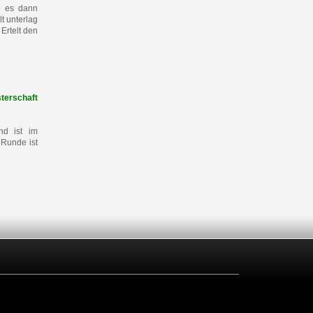
e es dann
t unterlag
Ertelt den
terschaft
d ist im
 Runde ist