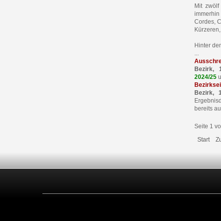
Mit zwöl
immerhin 
Cordes, C
Kürzeren,
Hinter de
...
Ausschre
Bezirk, 
2024/25
u
Bezirksei
Bezirk, 
Ergebnisd
bereits au
Seite 1 v
Start
Z