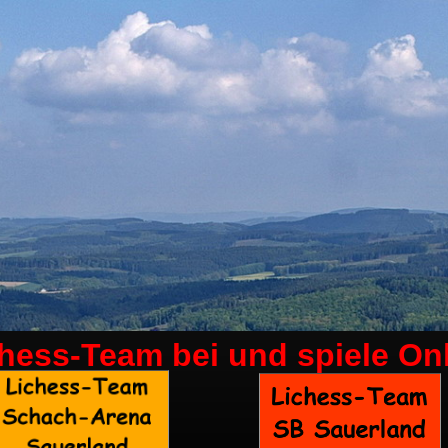
chess-Team bei
und spiele On